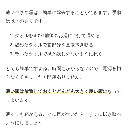
薄い霜は放置しておくとどんどん大きく厚い霜に
なって
しまいます。
薄くても霜があることに気が付いたら、すぐに拭き取る
ようにしましょう。
【Amazon.co.jp限定】 レック 激落ちくん マ
イクロファイバー クロス 20枚入 (20×30cm)
ベージュ&ホワイト ホワイト&ベージュ
created by
Rinker
レック(LEC)