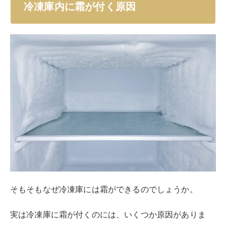
い庫内の温度が十分に下がりません。
すると
庫内の湿気が結露になり、霜が発生
してしまいま
す。
冷凍庫に容量以上の食品を詰めている場合は、冷却口が
ふさがっていることが原因で霜が発生しているのかもし
れません。
また冷蔵室の収納率が7割なのに対して、冷凍室の収納
率は10割が理想的と言われています。
冷凍室は食品自体が保冷材の役目を果たすことから、た
くさん入れた方が良いとされているからです。
しかしながら冷却口をふさいでしまうと霜の原因になっ