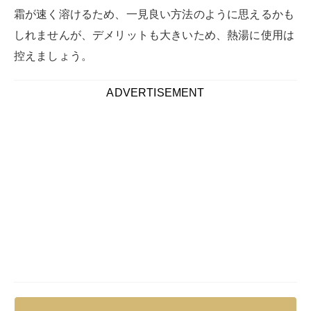
原因を知ることで、予防にも繋がるでしょう。
頻繁に霜が付いたり気がついたら厚い霜が付いていたり
する場合は、なにか特定の原因があるかもしれません。
冷凍庫に霜が付く原因を探して、霜
の発生をできるだけ少なくなるよう
に対処しよう！
冷却口がふさがっている
冷凍庫内には冷気を送る冷却口があります。
この冷却口がふさがっていると、冷却効果が落ちてしま