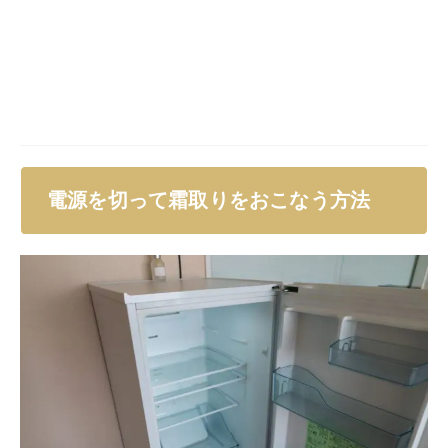
能です。
あまりにも霜が分厚い場合は、電源を切ってから霜取り
をおこなうのをおすすめします。
庫内の食材をすべてクーラーボックスに移動させる
冷蔵庫の電源を切る
ドアを開けて霜が溶けるのを待つ
庫内の水分を乾いたタオルで拭き取る
冷蔵庫の電源を入れて食材を庫内に戻す
やや手間はかかりますが、なかなか取れない霜も上記の
方法で除去することが可能です。
溶けるのを待っている際に床にタオルを敷いておくと、
溶けてきて水浸しになっても後片付けがラクですよ。