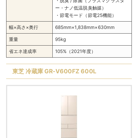
・脱臭 / 除菌（プラズマクラスタ
ー・ナノ低温脱臭触媒）
・節電モード（節電25機能）
幅×高さ×奥行
685mm×1,838mm×630mm
重量
95kg
省エネ達成率
105%（2021年度）
東芝 冷蔵庫 GR-V600FZ 600L