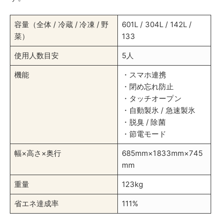
容量（全体 / 冷蔵 / 冷凍 / 野
601L / 304L / 142L /
菜）
133
使用人数目安
5人
機能
・スマホ連携
・閉め忘れ防止
・タッチオープン
・自動製氷 / 急速製氷
・脱臭 / 除菌
・節電モード
幅×高さ×奥行
685mm×1833mm×745
mm
重量
123kg
省エネ達成率
111%