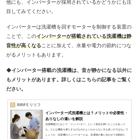
をきれいにしようと洗っても、洗濯槽に溜まった皮脂汚
れやカビなどが付着してしまいます。
とはいえ、洗濯機のお手入れは面倒に感じてしまいます
よね。
できればお手入れの頻度を減らしたいというときは、自
動の洗浄機能が搭載されている製品を選びましょう。
すすぎ運転時の水などを再利用して、自動で洗濯槽のケ
ア
をしてくれます。
多くの洗濯機に搭載されている槽洗浄モードは手動で設
定する必要があり、つい掃除を後回しにしがちなので、
自動洗浄機能の採用された洗濯機で清潔さを保ちましょ
う。