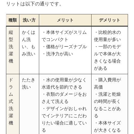
ム
・衣類のダメージをお
・洗濯と乾燥
式
さえて洗える
の時間が長く
洗
・デザインがおしゃれ
なることがあ
濯
でインテリアにこだわ
る
機
りたい場合に適してい
・本体サイズ
る
が大きくなる
ことがある
ドラム式洗濯機は、洗濯機の正面に手前開きの投入口が
設計されており、ドラムの回転を利用して衣類を「たた
き洗い」で洗浄します。
縦型式洗濯機よりも、
ドラム式洗濯機の方が、衣類に優
しい洗い方ができる
ため、衣類の持ちやダメージを考え
る人にはおすすめです。
また
縦型よりも水の使用量を抑えられるので水道代の節