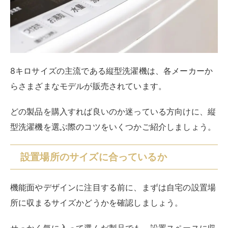
設置場所に収まる場合でも、運び入れる際の搬入経路で
引っかかってしまう可能性もあります。
共有通路やエレベーター、玄関口や廊下などの寸法も確
認して、
問題なく運び入れられる経路が確保できるかど
うかまでチェック
してください。
また、縦型洗濯機の場合は本体幅などがスリムなコンパ
クトサイズの製品が多いですが、ドラム式では縦型と比
較してサイズが大きくなります。
衣類への負担や節水面からドラム式を検討している方
で、賃貸住宅にお住まいの場合は、特に設置場所の寸法
や防水パンに対応しているかどうかを念入りにチェック
してくださいね。