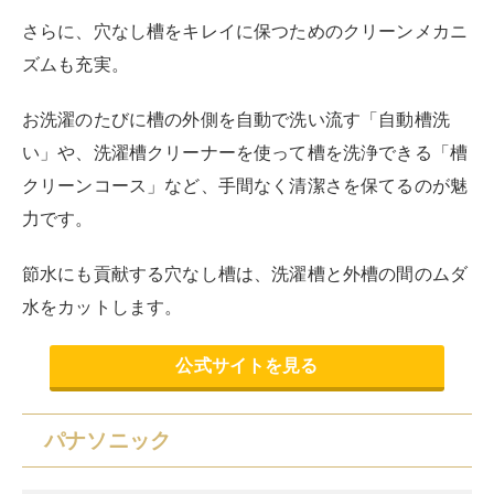
液体洗剤と柔軟剤の自動投入機能は、最適な量を自動で
計量して投入するので、手間を大幅に省けます。
また専用アプリを使えば、スマートフォンから洗濯の操
作や進捗確認ができるのも便利です。
パナソニックならではの特長として、温水の力で嫌なニ
オイや黄ばみを解決する
「温水スゴ落ち泡洗浄」
や、泡
の力とパワフル立体水流で繊維の奥の汚れをしっかり落
とす「スゴ落ち泡洗浄」などの高い洗浄力が魅力です。
公式サイトを見る
日立