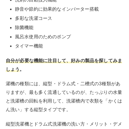
りますが、最も多く流通しているのが、たっぷりの水量
と洗濯槽の回転を利用して、洗濯槽内で衣類を「かくは
ん洗い」する縦型タイプです。
縦型洗濯機とドラム式洗濯機の洗い方・メリット・デメ
リットは以下の通りです。
種類
洗い方
メリット
デメリット
縦
かくは
・本体サイズがスリム
・比較的水の
型
ん洗
でコンパクト
使用量が多い
洗
い、も
・価格がリーズナブル
・一部のモデ
濯
み洗い
・洗浄力が高い
ルで本体が大
機
きくなる場合
がある
ド
たたき
・水の使用量が少なく
・購入費用が
ラ
洗い
水道代を節約できる
高価