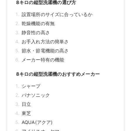
シャープ
パナソニック
日立
東芝
AQUA(アクア)
アイリスオーヤマ
乾燥機能なし｜8キロのおすすめ縦型洗濯機
パナソニック NA-FA8H2
日立 ビートウォッシュ BW-V80J
東芝 ZABOON AW-8DH3
シャープ 穴なし槽 ES-GV8H
AQUA AQW-V8A
アイリスオーヤマ OSH ITW-80A01
ハイアール JW-UD80A