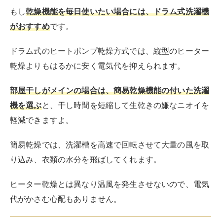
近所への騒音を気にしすぎて、稼働させたいときに洗濯
機を回せないのはストレスですよね。静音性に優れてい
る製品であれば、気兼ねなく運転できます。
静音性については、製品仕様に記載されているdB（デ
シベル）の数値で確認しましょう。
4
5
dB以内の数値であれば図書館内ぐらいの騒音レベル
なので、深夜帯でも安心して運転できます。
他にも、インバーターが採用されているかどうかにも注
目してみてください。
インバーターは洗濯槽を回すモーターを制御する装置の
ことで、この
インバーターが搭載されている洗濯機は静
音性が高くなる
ことに加えて、水量や電力の節約につな