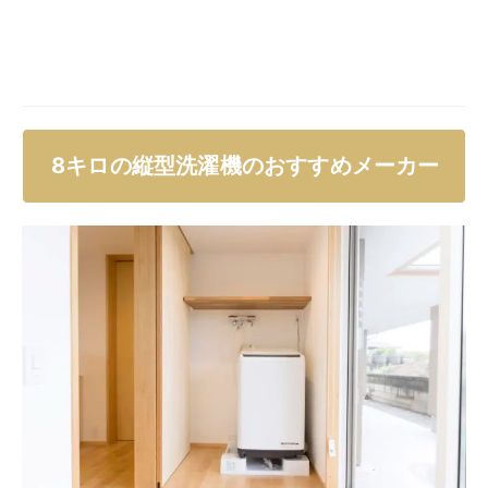
シャープの8キロ縦型洗濯機は、1,200万台以上の販売実
績を誇る人気シリーズです。
他メーカーにはない
独自の技術「穴なし槽」を採用
して
おり、洗濯槽に穴がないのはシャープだけ。
この穴なし槽により、洗濯槽の外側や底裏についた黒カ
ビや汚れが槽内に侵入するのを防ぎ、いつでも清潔な水
で洗濯ができます。