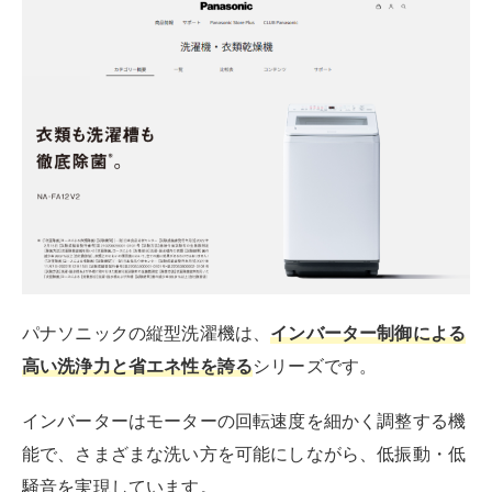
日立の縦型洗濯機は、高濃度洗剤液と大流量シャワーで
汚れをしっかり落としながら、
布傷みを抑える「衣類長
持ち ナイアガラ ビート洗浄」
が特徴です。
多彩な洗浄機能を搭載し、さまざまな洗濯ニーズに対応
できるのも魅力ですね。
また
「シワ低減コース」
では、洗濯時に衣類がからみに
くい洗い方をするだけでなく、乾燥時にもからみを防ぎ