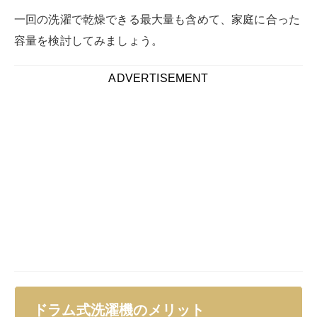
ドラム式洗濯機は、縦型洗濯機と比較すると初期投資に
かかる費用が高いため、つい購入をためらってしまいが
ちですよね。
しかし長期的な目線で見ると、ドラム式洗濯機にはラン
ニングコスト面を含めて大きなメリットがあり、使い続
けることによって縦型洗濯機よりも価格を抑えられる節
約効果も期待できます。
ここからは、ドラム式洗濯機を使用することで得られる