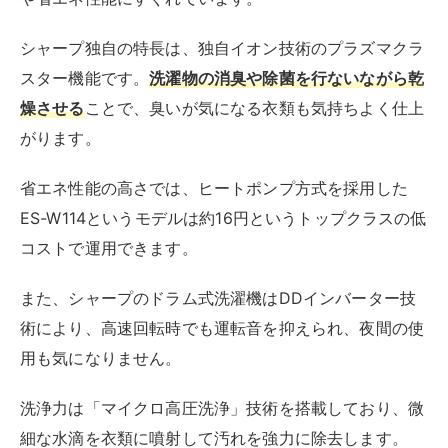
パナソニック（Panasonic）
のドラム式洗濯機は、
洗剤
を泡立ててから洗う「スゴ落ち泡洗浄」が
特長です。
温水を用いた洗浄運転も備えており、白いシャツに残り
がちな黄ばみや、タオルやスポーツウェアの気になるニ
オイも効果的に除去できます。
乾燥機能では、大風量で省エネ且つスピーディな「はや
ふわ乾燥 ヒートポンプ」で、衣類をふんわりと仕上げ
てシワを抑えられます。
液体洗剤・柔軟剤の自動投入機能も搭載しており、ボタ
ンひとつ押すだけで洗濯がスタートする点も便利です。
スマートフォン連携が可能な製品もあるので、離れた場
所からの操作で帰宅にあわせて洗濯を終了させる便利な