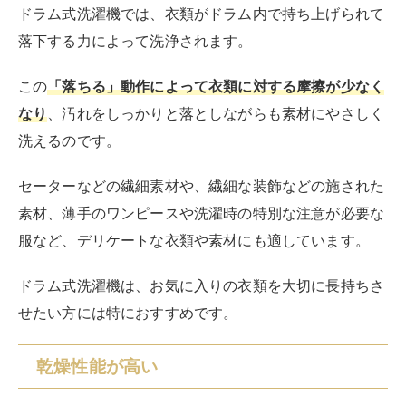
縦型洗濯機に比べて、ドラム式の回転は衣類に空気を含
ませやすく、効率的な乾燥が可能です。
雨続きの梅雨や気温の低い冬場、さらにアレルギー持ち
で花粉の多い時期に外干しできない季節などでも、洗濯
の工程でそのまま乾燥までを終えられます。
また、ドラム式洗濯機は低温乾燥させるため、衣類の縮
みやシワが起きにくく、アイロンがけの手間を省けるメ
リットもあります。
毛布や布団などの大きな洗濯物も、わざわざ
コインラン
ドリーへ行かなくても洗濯から乾燥までを自宅で済ませ
られる
ため、寝具をこまめに洗いたい家庭には大きなメ
リットです。