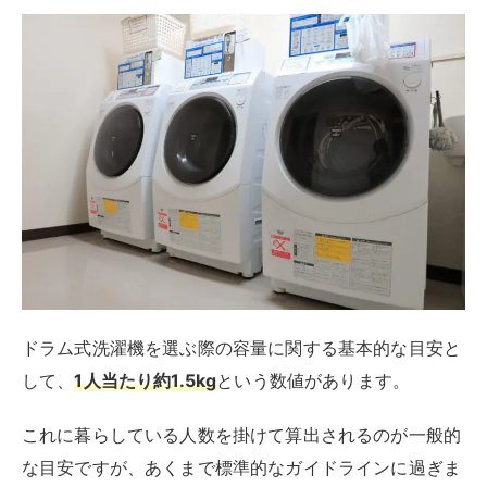
ドラム式洗濯機を選ぶ際の容量に関する基本的な目安と
して、
1人当たり約1.5kg
という数値があります。
これに暮らしている人数を掛けて算出されるのが一般的
な目安ですが、あくまで標準的なガイドラインに過ぎま
せん。
実際には、寝具の洗濯やまとめ洗いの頻度、さらには
個々のライフスタイルに応じて、この目安を超える容量
を選択することも一般的です。
例えば、大きなサイズの寝具やタオルなどを一度に洗濯
する場合、より大きな容量の洗濯機が便利ですし、週に
一度のまとめ洗いをするにも大容量モデルが適していま
す。