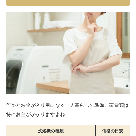
何かとお金が入り用になる一人暮らしの準備。家電類は
特にお金がかかりますよね。
洗濯機の種類
価格の目安
縦型洗濯機
2万円台〜
ドラム式洗濯機（乾燥機能なし）
6万円台〜
ドラム式洗濯機（乾燥機能あり）
10万円台〜
本体価格だけで見れば、縦型とドラム式では縦型洗濯機
のほうが圧倒的に安く、縦型洗濯機はかなり低価格帯か
ら販売されています。
対してドラム式洗濯機は、
乾燥機能が搭載されていない