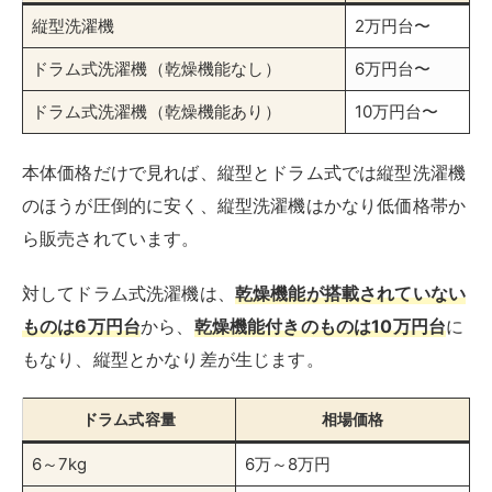
ものは6万円台
から、
乾燥機能付きのものは10万円台
に
もなり、縦型とかなり差が生じます。
ドラム式容量
相場価格
6～7kg
6万～8万円
8kg
8万～10万円
9～10kg
10万～15万円
11kg以上
15万円以上
例えば、ドラム式なら洗濯から乾燥までこなしてくれる
ので、洗い終わった洗濯物を干す手間がかかりません。
長い目で見れば、ランニングコスト面でも節約になるの
です。