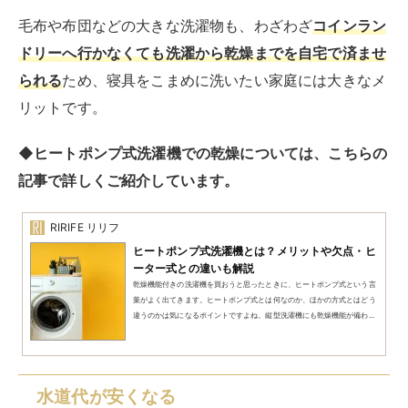
じ容量の縦型洗濯機を比較した表がこちらです。
洗濯機のタイプ
容量
必要水量
水道代目安
ドラム式洗濯機
11kg
約80L
約16円
縦型洗濯機
11kg
約110L
約22円
水道料金は地域によって異なるため、ここでは
1Lあたり
の料金がおよそ0.2円だと仮定
して算出しています。
比較したのは水道代ですが、
縦型洗濯機と比較したとき
にドラム式は電気代も節約
できます。
ドラム式洗濯機は乾燥機能にもすぐれており、省エネ性
能の高いモデルが多数発売されています。
ドラム式洗濯機は本体価格が縦型洗濯機よりも高いです