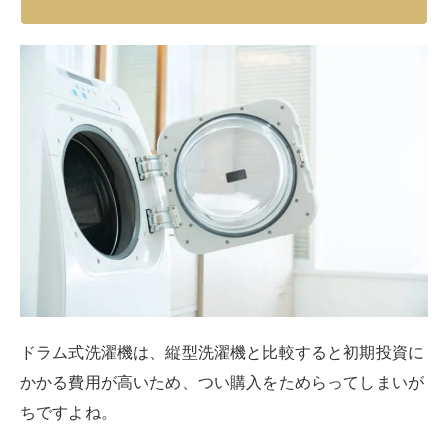
メリットについて解説していきます。
洗い方が衣類に優しい
ドラム式洗濯機の最大のメリットのひとつは、衣類にや
さしい洗い方です。
従来の縦型洗濯機と比べて、ドラム式洗濯機は衣類をや
さしく扱い、摩擦によるダメージを最小限に抑えます。
ドラム式洗濯機では、衣類がドラム内で持ち上げられて
落下する力によって洗浄されます。
この
「落ちる」動作によって衣類に対する摩擦が少なく
なり
、汚れをしっかりと落としながらも素材にやさしく
洗えるのです。