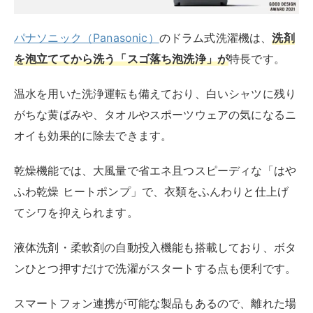
洗剤を繊維の奥まで浸透させ、頑固な汚れを落として臭
いを防ぎます。洗濯時にAg+抗菌水を使用することで、
部屋干しによるニオイの原因菌を抑制できる
点もポイン
トです。
液体洗剤と柔軟剤の自動投入機能も搭載されており、適
量の洗剤を計量して自動で投入します。
大容量のモデルでは、洗濯容量12kgまで展開されてい
るので、毛布などの大きな洗濯物もまとめて洗えて便利
です。
本体には低振動・低騒音設計を採用しているため、深夜
や早朝でも快適に使用できます。洗濯時の騒音レベルは
約29dB、脱水時は約37dBと静音運転が特徴です。