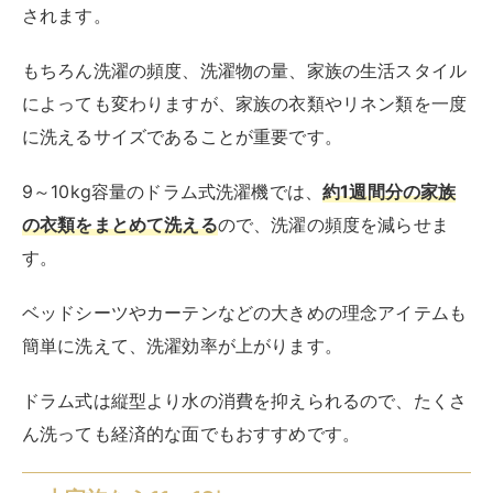
簡単に洗えて、洗濯効率が上がります。
ドラム式は縦型より水の消費を抑えられるので、たくさ
ん洗っても経済的な面でもおすすめです。
大家族なら11～12㎏
大家族では洗濯物の量が一般的な家庭よりも多くなるた
め、11～12kg容量のモデルがおすすめです。
特に
育ち盛りの子ども、部活に励む子どもがいる家庭
で
は、外遊びによる泥汚れやスポーツでの汗や泥など、が
んこな汚れがついた衣類が頻繁に出ます。
こうした汚れ物ははやく洗わないと汚れが落ちないた
め、一度に多く洗えて効率よく洗濯できる大容量の洗濯