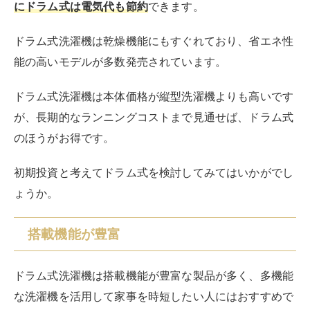
温水洗浄
温水で洗濯して汚れを落としやすくする。襟
機能
周りや袖口の汚れに効果的。
スマホ・
専用アプリとの連携によって遠隔操作などが
アプリ連
可能。外出先から運転予約もできる。
携
例えば洗剤自動投入機能では、洗濯物の量に応じて適量
の洗剤を自動で投入します。
洗剤の計量の手間が省けるだけでなく、
ランドリースペ
ースに洗剤ボトルを置かずに済むので、洗濯機周りがす
っきり
する点もメリットです。
温水洗浄機能はお湯を使って洗濯することで汚れを落と
しやすくします。スマートフォンとの連携機能を持つ機
種では、外出先から洗濯機を操作したり、運転終了の通