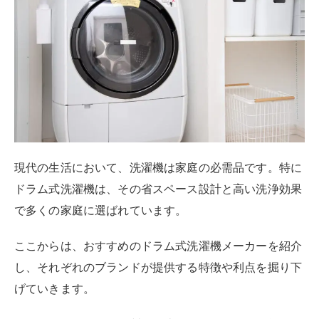
シャープ独自の特長は、独自イオン技術のプラズマクラ
スター機能です。
洗濯物の消臭や除菌を行ないながら乾
燥させる
ことで、臭いが気になる衣類も気持ちよく仕上
がります。
省エネ性能の高さでは、ヒートポンプ方式を採用した
ES-W114というモデルは約16円というトップクラスの低
コストで運用できます。
また、シャープのドラム式洗濯機はDDインバーター技
術により、高速回転時でも運転音を抑えられ、夜間の使
用も気になりません。
洗浄力は「マイクロ高圧洗浄」技術を搭載しており、微
細な水滴を衣類に噴射して汚れを強力に除去します。