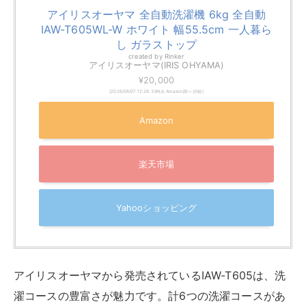
搭載機能
・部屋干しモード
・槽洗浄
・槽乾燥
東芝 AW-6GA2 6㎏
TOSHIBA(東芝) 全自動洗濯機 ピュアホワイト
AW-6GA2-W [洗濯6.0kg /簡易乾燥(送風機能)
/上開き]
created by
Rinker
¥47,980
(2026/08/07 12:28:33時点 楽天市場調べ-
詳細)