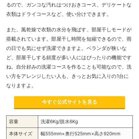
Amazon
楽天市場
Yahooショッピング
洗浄力の高い洗濯機を探している人は、東芝 AW-6GA2
がおすすめです。少量の水で高濃度の洗剤液を作り、パ
ワフルな水流で洗い流すことで、真っ白な洗い上がりに
なります。落ちにくい襟の汚れも落とせる、驚きの
洗浄
力の高さ
が魅力です。
また、2つのセンサーが搭載されています。1つは、衣類