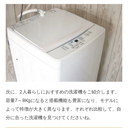
楽天市場
Yahooショッピング
パナソニック NA-F7B3は、槽内のお手入れを簡単にし
たい人におすすめです。汚れがひどい衣類を洗った後
は、槽洗浄コースで槽内をサッと洗えます。槽洗浄と槽
乾燥2つのコースを使用すれば、誰でも簡単に槽のお手
入れができます。専用のクリーナーや漂白剤が必要です
が、ボタン1つでおまかせできるので、
衛生面が気にな
る人にぴったり
です。
また、
糸くずフィルターは約160ml
の大容量で、直接触
れることなくお手入れができます。掃除がしやすいのは