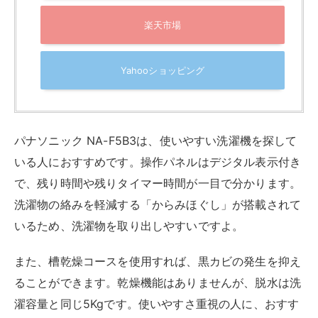
アイリスオーヤマ 全自動洗濯機 6kg 全自動
IAW-T605WL-W ホワイト 幅55.5cm 一人暮ら
し ガラストップ
created by
Rinker
アイリスオーヤマ(IRIS OHYAMA)
¥20,000
(2026/08/07 12:28:33時点 Amazon調べ-
詳細)
Amazon
楽天市場
Yahooショッピング
アイリスオーヤマから発売されているIAW-T605は、洗
濯コースの豊富さが魅力です。計6つの洗濯コースがあ
るので、ガンコな汚れはつけおきコース、デリケートな