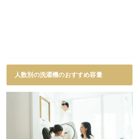
先ほど基本的な洗濯容量の目安についてご紹介しました
が、ここではさらに詳しく、人数に合った容量を解説し
ます。使用人数によって最適な容量は変わるので、自分
にはどの容量が合うのか、買う前に確認してみてくださ
い。
1人暮らしなら4～6㎏
1人当たりの1日の洗濯量は1.5Kg程と言われています。
しかし、実際の生活を考えると、
衣類を数日分まとめて
洗ったり、布団などの大物を洗うこともある
でしょう。
そのため1人暮らしでも、4～6Kg程度の容量がおすすめ
です。
また、容量4～6Kgの洗濯機には、洗濯コースもさまざ
まなコースが搭載されています。汚れ具合や衣類の種類