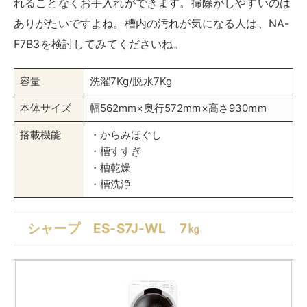
シャープ ES-S7J-WLは、コンパクトサイズのドラム式
洗濯機です。真下排水にも対応していて、賃貸やマンシ
ョンにもすっきり置けるサイズです。乾燥機能が搭載さ
れていて、容量は3.5kです。2人暮らしなら十分な乾燥
容量ですね。
また、温度・水位・重量・振動の4つのセンサーによっ
て自動で最適な運転を行ってくれるので、
電気代や水道
代を抑える
ことができます。省エネに優れている洗濯機
を探している人におすすめですよ。
低騒音設計
なので、
時間帯を気にせず洗濯できるのも魅力の1つです。
容量
洗濯7Kg/乾燥3.5Kg