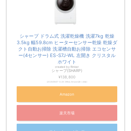
本体サイズ
幅640mm×奥行600mm×高さ1039mm
搭載機能
・乾燥機能
・エコセンサー
・除菌/消臭コース
・槽クリーンコース
パナソニック Cuble NA-VG780L
パナソニック 【左開き】ドラム式洗濯乾燥機
Cuble 7kg 幅・奥行約60cmのマンションサイ