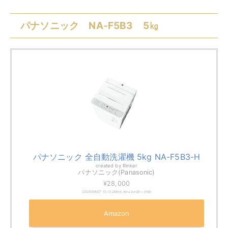
容量
洗濯5Kg/脱水5Kg
本体サイズ
幅562mm×奥行572mm×高さ880mm
搭載機能
・からみほぐし
・槽乾燥
アイリスオーヤマ IAW-T605 6㎏