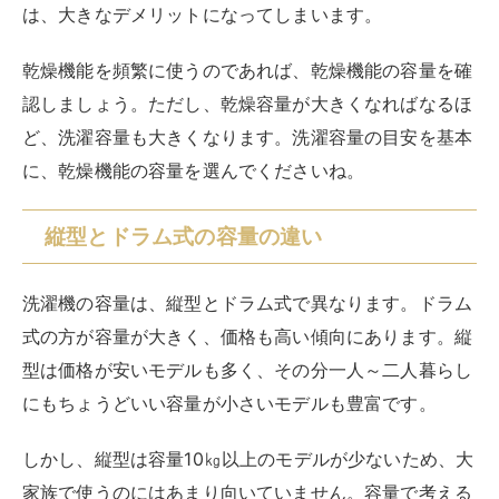
式の方が容量が大きく、価格も高い傾向にあります。縦
型は価格が安いモデルも多く、その分一人～二人暮らし
にもちょうどいい容量が小さいモデルも豊富です。
しかし、縦型は容量10㎏以上のモデルが少ないため、大
家族で使うのにはあまり向いていません。容量で考える
と、
一人暮らしや二人暮らしは縦型、それ以上の家族暮
らしではドラム式がおすすめ
と言えるでしょう。
◆おすすめのドラム式洗濯機は、こちらの記事で詳しく
ご紹介しています。ぜひご覧ください。
RIRIFE リリフ
おすすめのドラム式洗濯機を紹介！容量や価格の
目安も解説
洗濯から乾燥までおまかせできるドラム式洗濯機は、便利な分、お値段が
高いですよね。また、縦型式洗濯機と比較すると機能も多数搭載されてい
て、自分には使いこなせるのかどうか疑問に思う人もいるでしょう。本...