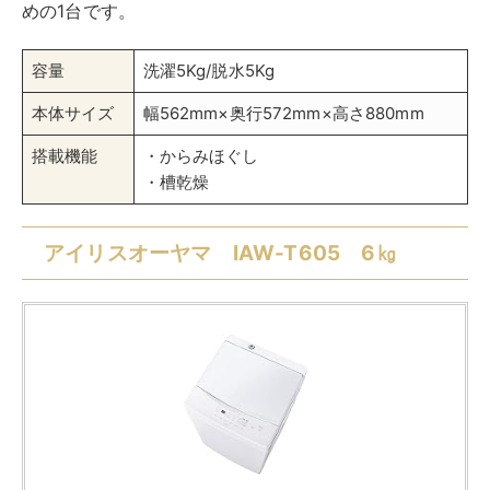
衣類はドライコースなど、使い分けできます。
また、風乾燥で衣類の水分を飛ばす、部屋干しモードが
搭載されています。部屋干し時間を短縮できるので、雨
の日でも気にせず洗濯できますよ。ベランダが狭いな
ど、部屋干しする頻度が多い人にはぴったりの機能です
ね。自分好みの洗濯コースを作ることも可能なので、洗
い方をアレンジしたい人も、きっとお気に入りの1台に
なりますよ。
今すぐ公式サイトを見る
容量
洗濯6Kg/脱水6Kg
本体サイズ
幅555mm×奥行525mm×高さ920mm