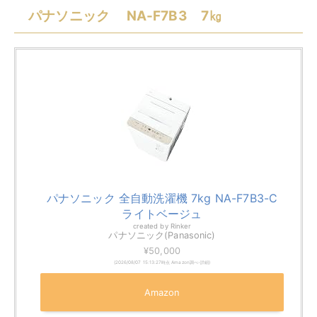
ありがたいですよね。槽内の汚れが気になる人は、NA-
F7B3を検討してみてくださいね。
容量
洗濯7Kg/脱水7Kg
本体サイズ
幅562mm×奥行572mm×高さ930mm
搭載機能
・からみほぐし
・槽すすぎ
・槽乾燥
・槽洗浄
シャープ ES-S7J-WL 7㎏