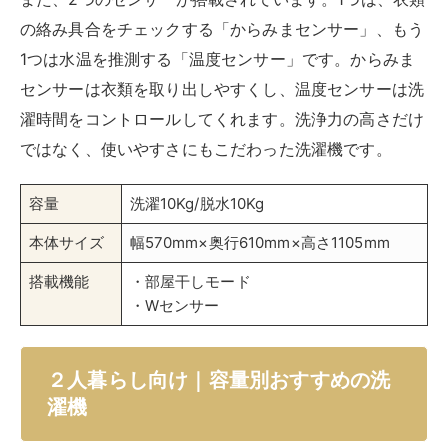
パナソニック NA-F7B3 7㎏
パナソニック 全自動洗濯機 7kg NA-F7B3-C
ライトベージュ
created by
Rinker
パナソニック(Panasonic)
¥50,000
(2026/08/07 15:13:27時点 Amazon調べ-
詳細)
Amazon