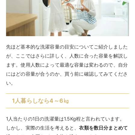
によって洗い方を変えられるので、使い勝手が良いです
よ。
◆5～5.5kgのおすすめ洗濯機は、こちらの記事でもご
紹介しています。こちらでは洗濯機の種類別でご紹介し
ているので、ぜひ参考にしてください。
RIRIFE リリフ
5kgのおすすめ洗濯機は？目安の人数と選び方・
代表機能も徹底解説
コンパクトなスリムサイズで設置しやすい5kg容量の洗濯機は、リーズナ
ブルで買い求めやすい価格帯も魅力です。5kgサイズの洗濯機の購入を検
討している方向けに、5kgの洗濯機は何人分の目安量なのか、選び方のポ
イ...
2人暮らしなら6～7㎏