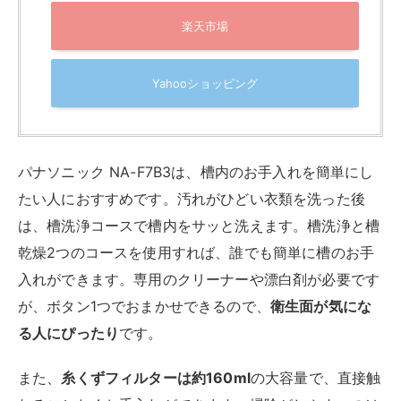
シャープ ドラム式 洗濯乾燥機 洗濯7kg 乾燥
3.5kg 幅59.8cm ヒーターセンサー乾燥 乾燥ダ
クト自動お掃除 洗濯槽自動お掃除 エコセンサ
ー(4センサー) ES-S7J-WL 左開き クリスタル
ホワイト
created by
Rinker
シャープ(SHARP)
¥138,800
(2026/08/07 12:28:34時点 Amazon調べ-
詳細)
Amazon
楽天市場
Yahooショッピング