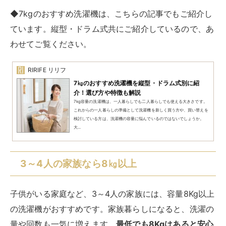
度、乾燥容量が大きいものが良ければ、9Kg以上の容量
を選びましょう。
◆8kgのおすすめ縦型洗濯機は、こちらの記事でもご紹
介しています。こちらの記事では各メーカーのおすすめ
ポイントも一緒にご紹介しているので、ぜひご覧くださ
い。
RIRIFE リリフ
【8キロ容量】おすすめの縦型洗濯機！メーカー
別の便利機能や選び方も解説
洗濯機選びにおいて重要なポイントのひとつとなる容量。家庭での洗濯量
に見合った容量の洗濯機を選ぶことで、家事の効率が上がります。洗濯機
売り場を覗いてみると、コンパクトな一人暮らし向けから大容量の家族...
大家族・まとめ洗いが多いなら12㎏