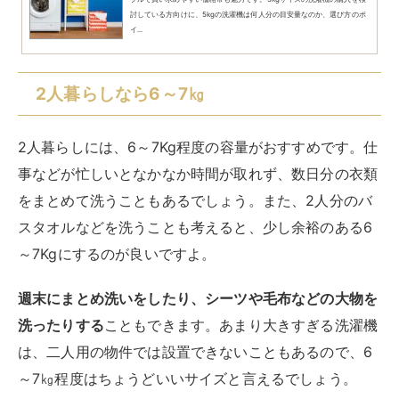
7㎏のおすすめ洗濯機を縦型・ドラム式別に紹
介！選び方や特徴も解説
7kg容量の洗濯機は、一人暮らしでも二人暮らしでも使える大きさです。
これからの一人暮らしの準備として洗濯機を新しく買う方や、買い替えを
検討している方は、洗濯機の容量に悩んでいるのではないでしょうか。
大...
3～4人の家族なら8㎏以上
子供がいる家庭など、3～4人の家族には、容量8Kg以上
の洗濯機がおすすめです。家族暮らしになると、洗濯の
量や回数も一気に増えます。
最低でも8Kgはあると安心
です。8㎏程度あれば、少し大きめの布団を洗ったり、
子供用であれば2枚の布団を洗ったりも可能です。
乾燥機能も少し大きくなるので、梅雨のシーズンにも重
宝します。乾燥機能をあまり使わないのであれば8Kg程