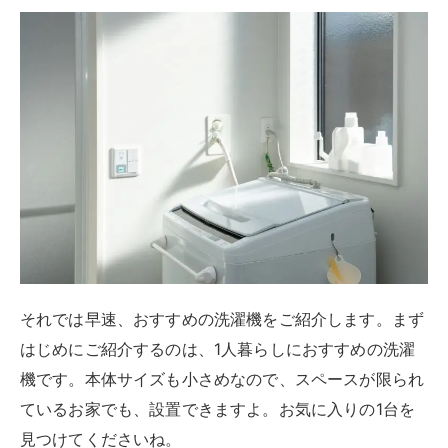
楽天市場
Yahooショッピング
パナソニック NA-F5B3は、使いやすい洗濯機を探して
いる人におすすめです。操作パネルはデジタル表示付き
で、残り時間や残りタイマー時間が一目で分かります。
洗濯物の絡みを軽減する「からみほぐし」が搭載されて
いるため、洗濯物を取り出しやすいですよ。
また、槽乾燥コースを使用すれば、黒カビの発生を抑え
ることができます。乾燥機能はありませんが、脱水は洗
濯容量と同じ5Kgです。使いやすさ重視の人に、おすす
めの1台です。