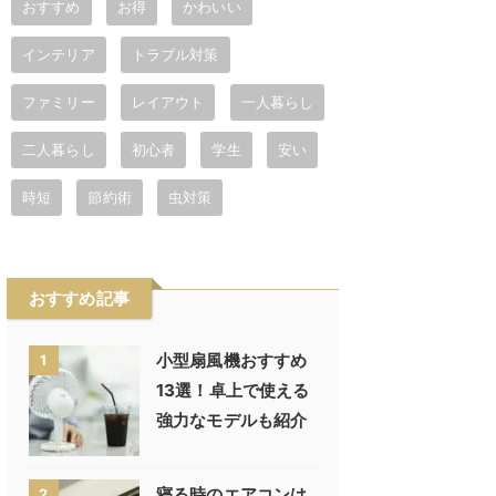
おすすめ
お得
かわいい
インテリア
トラブル対策
ファミリー
レイアウト
一人暮らし
二人暮らし
初心者
学生
安い
時短
節約術
虫対策
おすすめ記事
小型扇風機おすすめ
1
13選！卓上で使える
強力なモデルも紹介
寝る時のエアコンは
2