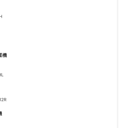
H
濯機
HL
12R
機