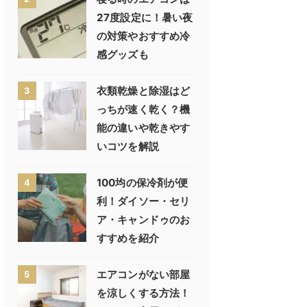
27度設定に！暑い夜
の対策やおすすめ冷
感グッズも
衣類乾燥と除湿はど
3
っちが速く乾く？機
能の違いや乾きやす
いコツを解説
100均の保冷剤が便
4
利！ダイソー・セリ
ア・キャンドゥのお
すすめを紹介
エアコンがない部屋
5
を涼しくする方法！