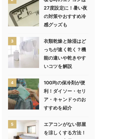
27度設定に！暑い夜
の対策やおすすめ冷
感グッズも
衣類乾燥と除湿はど
3
っちが速く乾く？機
能の違いや乾きやす
いコツを解説
100均の保冷剤が便
4
利！ダイソー・セリ
ア・キャンドゥのお
すすめを紹介
エアコンがない部屋
5
を涼しくする方法！