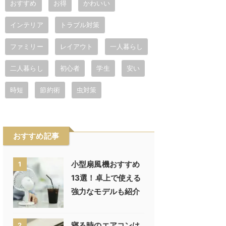
おすすめ
お得
かわいい
インテリア
トラブル対策
ファミリー
レイアウト
一人暮らし
二人暮らし
初心者
学生
安い
時短
節約術
虫対策
おすすめ記事
小型扇風機おすすめ
1
13選！卓上で使える
強力なモデルも紹介
寝る時のエアコンは
2