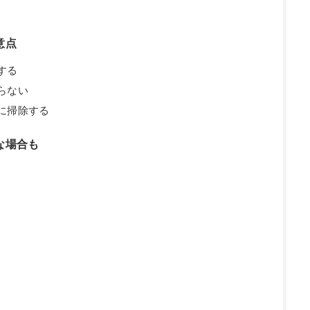
意点
する
らない
に掃除する
な場合も