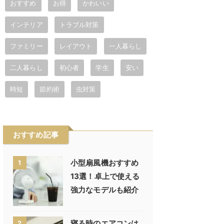
おすすめ
お得
かわいい
インテリア
トラブル対策
ファミリー
レイアウト
一人暮らし
二人暮らし
初心者
学生
安い
時短
節約術
虫対策
おすすめ記事
小型扇風機おすすめ
1
13選！卓上で使える
強力なモデルも紹介
寝る時のエアコンは
2