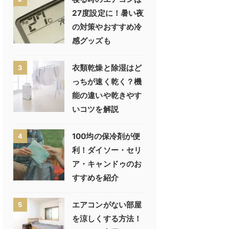
27度設定に！暑い夜
の対策やおすすめ冷
感グッズも
衣類乾燥と除湿はど
3
っちが速く乾く？機
能の違いや乾きやす
いコツを解説
100均の保冷剤が便
4
利！ダイソー・セリ
ア・キャンドゥのお
すすめを紹介
エアコンがない部屋
5
を涼しくする方法！