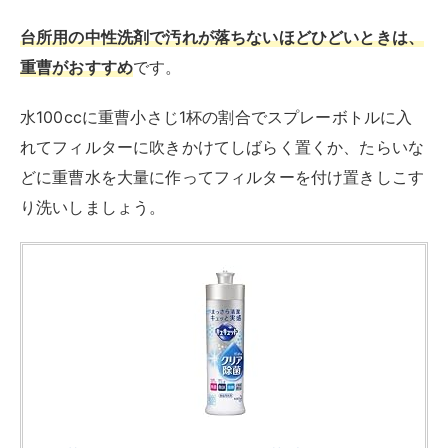
レック GN重曹泡スプレー C00132(400ml)
【激落ちくん】[掃除 清掃 キッチン油汚れ 浴
室 皮脂汚れ 洗剤]
created by
Rinker
¥481
(2026/08/09 22:31:10時点 楽天市場調べ-
詳細)
Amazon
楽天市場
Yahooショッピング
カビ汚れが付着している場合