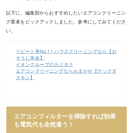
を開けてフィルターを確認し、状況に応じてお手入れし
ましょう。
掃除の手順は簡単で、カバーを開けて掃除機でフィルタ
ーのホコリを吸い、外して水洗いし、よく乾かすだけで
す。
油汚れやカビが気になる場合は、重曹や中性洗剤を使う
とよいでしょう。
フィルターの掃除は自分でできますが、
内部のクリーニ
ングは難しいため業者に任せたほうが賢明
です。
適度にフィルター掃除をして、清潔な環境を維持し、快
適なエアコン生活を送りましょう。
関連記事はこちら