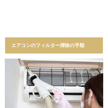
前面のカバーを開ける
フィルターに付着しているホコリがひどいときは掃
除機で吸う
フィルターを丁寧に外す
外したフィルターを床に置き、掃除機でホコリを吸
い取る
シャワーでよく洗う
フィルターを十分に乾かす
元通りにはめる
掃除をするときは、
感電などのリスクを避けるために、
必ず電源プラグを抜きましょう。
床に置いたフィルターは、ホコリや汚れが付着している
外側から掃除機をかけるのがコツです。