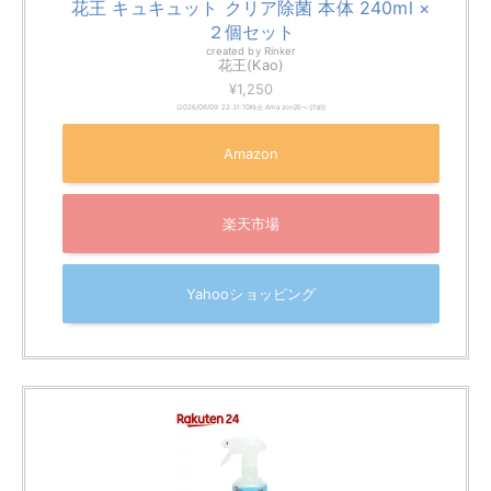
フィルターにカビが生えているときも、水洗いだけでは
落としきれないので薬剤を使いましょう。
基本的な手順は水洗いと同じです。
エアコンの電源プラグは必ず抜く
前面のカバーを開ける
フィルターに付着しているホコリがひどいときは掃
除機で吸う
フィルターを丁寧に外す
外したフィルターを床に置き、掃除機でホコリを吸
い取る
フィルターに洗剤をかけ、しばらく付け置きする
こすり洗いし、シャワーで十分にすすぐ