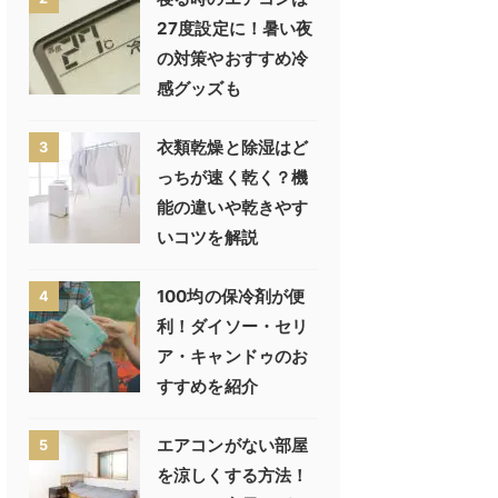
27度設定に！暑い夜
の対策やおすすめ冷
感グッズも
衣類乾燥と除湿はど
3
っちが速く乾く？機
能の違いや乾きやす
いコツを解説
100均の保冷剤が便
4
利！ダイソー・セリ
ア・キャンドゥのお
すすめを紹介
エアコンがない部屋
5
を涼しくする方法！