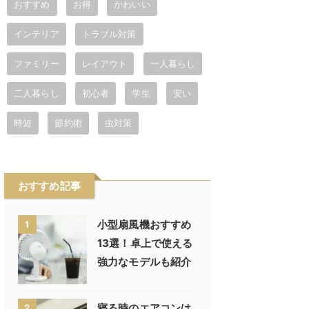
おすすめ
お得
かわいい
インテリア
トラブル対策
ファミリー
レイアウト
一人暮らし
二人暮らし
初心者
学生
安い
時短
節約術
虫対策
おすすめ記事
小型扇風機おすすめ
1
13選！卓上で使える
強力なモデルも紹介
寝る時のエアコンは
2