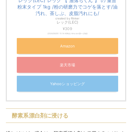
酵素系漂白剤に浸ける
汚れがひどい場合は、酵素系漂白剤を使用するのがおす
すめ。
酵素系漂白剤は雑菌と汚れに効果があるので、
臭いだけ
ではなく黒ずみも軽減してくれます。
酵素系漂白剤を使用した方法は以下の通りです。
大きめの容器に40～50℃のお湯をためる
水量に合った量の酵素系漂白剤を入れて溶かす
衣類を入れて20〜30分浸け置きする