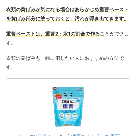
レック(LEC) レック 【 激落ちくん 】 の 重曹
粉末タイプ 1kg /粉の研磨力でコゲを落とす/油
汚れ、茶しぶ、皮脂汚れにも/
created by
Rinker
レック(LEC)
¥309
(2026/08/05 15:14:49時点 Amazon調べ-
詳細)
Amazon
楽天市場
Yahooショッピング