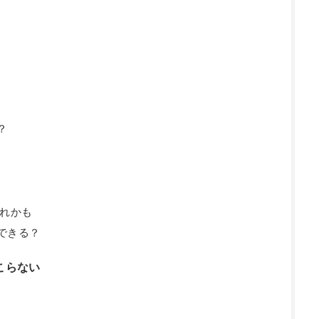
？
漏れかも
できる？
こらない