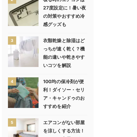
27度設定に！暑い夜
の対策やおすすめ冷
感グッズも
衣類乾燥と除湿はど
3
っちが速く乾く？機
能の違いや乾きやす
いコツを解説
100均の保冷剤が便
4
利！ダイソー・セリ
ア・キャンドゥのお
すすめを紹介
エアコンがない部屋
5
を涼しくする方法！