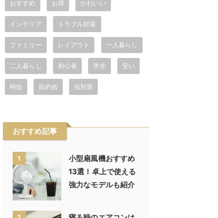
おすすめ
お得
かわいい
インテリア
トラブル対策
ファミリー
レイアウト
一人暮らし
二人暮らし
初心者
学生
安い
時短
節約術
虫対策
おすすめ記事
小型扇風機おすすめ
1
13選！卓上で使える
強力なモデルも紹介
寝る時のエアコンは
2