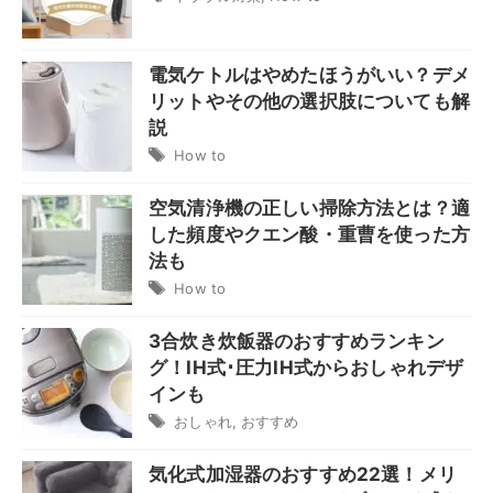
電気ケトルはやめたほうがいい？デメ
リットやその他の選択肢についても解
説
How to
空気清浄機の正しい掃除方法とは？適
した頻度やクエン酸・重曹を使った方
法も
How to
3合炊き炊飯器のおすすめランキン
グ！IH式･圧力IH式からおしゃれデザ
インも
おしゃれ
,
おすすめ
気化式加湿器のおすすめ22選！メリ