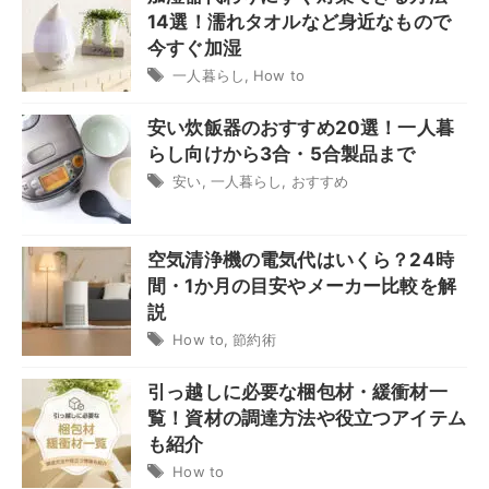
14選！濡れタオルなど身近なもので
今すぐ加湿
一人暮らし
,
How to
安い炊飯器のおすすめ20選！一人暮
らし向けから3合・5合製品まで
安い
,
一人暮らし
,
おすすめ
空気清浄機の電気代はいくら？24時
間・1か月の目安やメーカー比較を解
説
How to
,
節約術
引っ越しに必要な梱包材・緩衝材一
覧！資材の調達方法や役立つアイテム
も紹介
How to