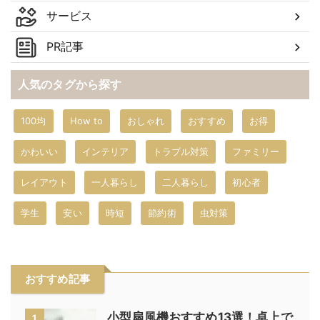
サービス
PR記事
人気のタグから探す
100均
How to
おしゃれ
おすすめ
お得
かわいい
インテリア
トラブル対策
ファミリー
レイアウト
一人暮らし
二人暮らし
初心者
学生
安い
時短
節約術
虫対策
おすすめ記事
小型扇風機おすすめ13選！卓上で
1