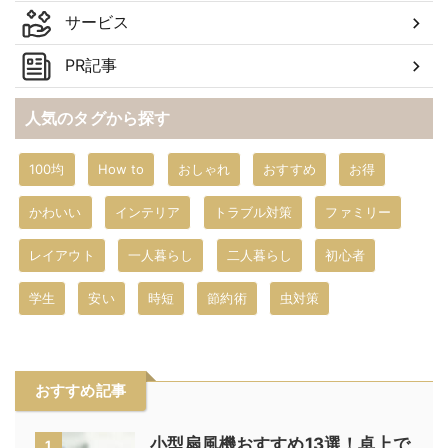
サービス
PR記事
人気のタグから探す
100均
How to
おしゃれ
おすすめ
お得
かわいい
インテリア
トラブル対策
ファミリー
レイアウト
一人暮らし
二人暮らし
初心者
学生
安い
時短
節約術
虫対策
おすすめ記事
小型扇風機おすすめ13選！卓上で
1