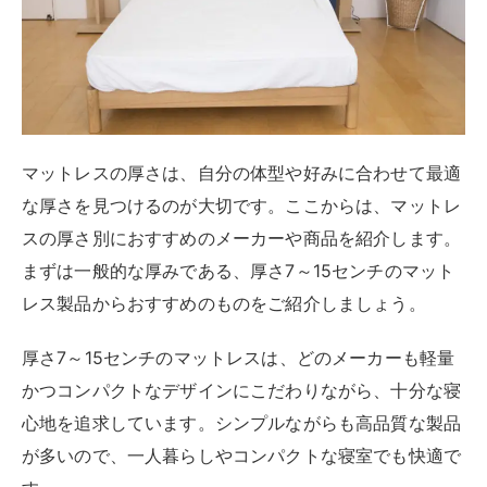
日本の老舗寝具メーカーである西川が開発した西川Air
のマットレスは、高密度のウレタンフォームを使用して
おり、体圧分散や通気性に優れています。マットレスの
硬さや高さを自由に調整できる空気圧調整機能では、空
気圧を上げると硬くなり、下げると柔らかくなります。
頭部や腰部など、
個人の好みや体型に合わせてマットレ
スの一部分だけを調整することも可能
です。マットレス
の表面には、空気を通す微細な穴がたくさん開いていま
す。これにより内部の空気が循環して、湿気や熱を逃が
しやすくします。また、保温性の高い素材が採用され、
冬は暖かく夏は涼しく寝られます。