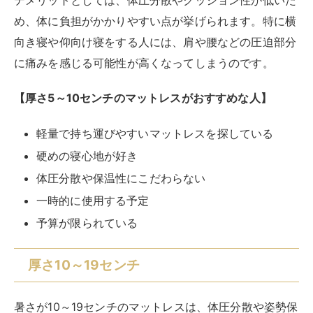
予算が限られている
厚さ10～19センチ
暑さが10～19センチのマットレスは、体圧分散や姿勢保
持にも優れています。
薄すぎず厚すぎないバランスが取
れており、寝心地や耐久性が高い
です。厚さ10～19セン
チのマットレスは体の凹凸に合わせて沈み込み、背骨や
骨盤の位置が正しく保たれ、筋肉や神経の緊張が緩和さ
れます。
ポケットコイルやボンネルコイルなどの素材を使ってい
る場合は、体にフィットして適度な弾力性や通気性があ
ります。重量があるため持ち運びや収納がしにくく、価
格がやや高いというデメリットがあります。