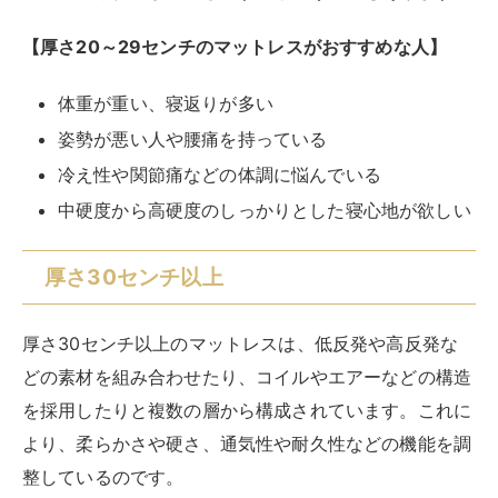
どの素材を組み合わせたり、コイルやエアーなどの構造
を採用したりと複数の層から構成されています。これに
より、柔らかさや硬さ、通気性や耐久性などの機能を調
整しているのです。
体重が重い人や体型が大きい人でも体をしっかりと支え
られる
ため、沈み込みすぎず快適に眠れます。厚みがあ
ることで耐久性が高くなり、長期的に使用できるメリッ
トもあります。層ごとに交換やクリーニングができる製
品や、保証期間やアフターサービスも充実の内容です。
デメリットは、高品質な素材や構造を使用しているため
に価格が高いことです。安価なマットレスと比べると、
数万円から数十万円もの差が出ることがあります。サイ
ズも大きく重量も重いため、送料や設置費用もかかりま