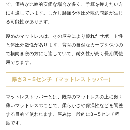
マットレストッパーとは、既存のマットレスの上に敷く
薄いマットレスのことで、柔らかさや保温性などを調整
する目的で使われます。厚みは一般的に3～5センチ程
度です。
マットレストッパーは種類や素材が豊富で、好みに合わ
せて選べます。価格が安いため購入しやすく、
寝心地や
快適さを手軽に向上さられるのもメリット
です。洗濯や
交換がしやすいのでアレルギーやダニ対策としても有効
で、既存のマットレスの寿命も延ばせます。軽量で持ち
運びや収納がしやすいのもおすすめポイントです。
デメリットとしては、厚みが薄いためマットレストッパ
ー1枚では十分なクッション性やサポート力が得られな
い点が挙げられます。また、既存のマットレスとサイズ