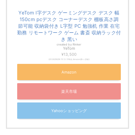
L字は控えめですが、幅は150cmあるのでかなりワイド
です。形が気に入ればぜひ購入候補に入れてみてくださ
い。
製品サイズ（幅×奥行き×高さ）
150×55×74cm
梱包サイズ
99×60.5×15.5cm
商品重量
23.25kg
CubiCubi l字デスク