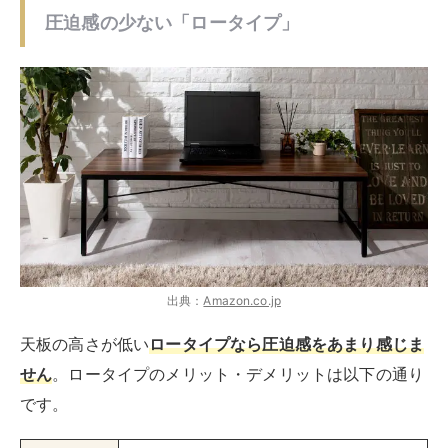
出典：
Amazon.co.jp
天板の高さが低い
ロータイプなら圧迫感をあまり感じま
せん
。ロータイプのメリット・デメリットは以下の通り
です。
メリット
・圧迫感が少ない
・ワーキングチェアを準備しなくてよい
デメリット
・長時間の作業に向かない
ロータイプのパソコンデスクは座布団やクッションを準
備すれば床に座った状態で使えます。トータルの費用が
安くなりますし、床に座っていた方が落ち着く人もいる
でしょう。
しかし、長時間の作業には向きません。座り方によって