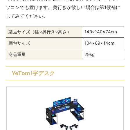
YeTom
¥13,500
(2026/08/08 15:12:51時点 Amazon調べ-
詳細)
Amazon
楽天市場
Yahooショッピング
L字ではありますが、長机に出っ張りが付いたものに近
い形状のL字デスクです。
L字が控えめな分まとまりがよ
く、L字デスクとしては場所を取りません
。オープンラ
ックが大きめで側面に収納袋も付いているので収納力が
高いのが魅力。