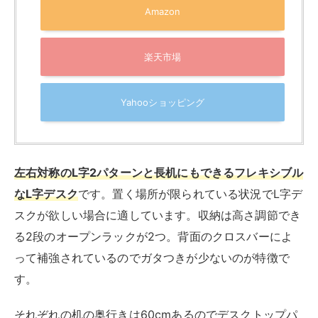
商品重量
29kg
YeTom l字デスク
YeTom l字デスク ゲーミングデスク デスク 幅
150cm pcデスク コーナーデスク 棚板高さ調
節可能 収納袋付き L字型 PC 勉強机 作業 在宅
勤務 リモートワーク ゲーム 書斎 収納ラック付
き 黑い
created by
Rinker