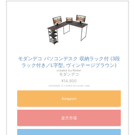
付いており、収納力も十分。スチール製フレームなので
強度にも優れています。コード穴が3ヵ所あるなど細か
いところまで気配りされています。
天板はナチュラルなウッド調ですが、キズや汚れには強
い仕様です。
L字デスクで迷っているなら選んで損はな
い
製品です。
製品サイズ（幅×奥行き×高さ）
120×150×74cm
梱包サイズ
123×62×13cm
商品重量
20kg
DOMY HOME l字デスク