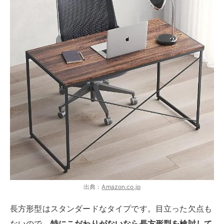
出典：
Amazon.co.jp
長方形型はスタンダードなタイプです。目立った欠点も
ないので、
特にこだわりがないなら長方形型を検討して
みましょう
。長方形型の製品は多いので豊富なラインナ
ップから選べます。天板の高さはワーキングチェアに座
って丁度よい高さです。
スペースが広い「L字型」