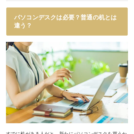
すでに机がある人だと、新たにパソコンデスクを買うか
悩む人もいるかもしれません。結論を言えば、
より快適
さを求めるのであればパソコンデスクは必要
です。パソ
コンデスクはパソコンでの作業がしやすいように作られ
ているので、快適に使えます。
たとえば製品によってはコードを通す穴やくぼみがあっ
たり、モニター台が設けられていたりします。モニター
アームやデスクライトが付けやすくなっている製品もあ
り、パソコンでの作業にはぴったりです。パソコンで作
業する時間が長いならパソコンデスクも検討しましょ