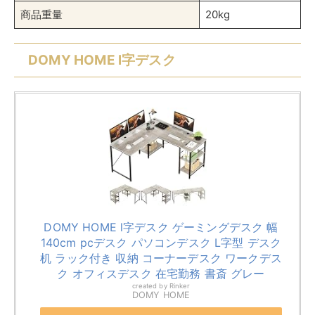
左右対称のL字2パターンと長机にもできるフレキシブル
なL字デスク
です。置く場所が限られている状況でL字デ
スクが欲しい場合に適しています。収納は高さ調節でき
る2段のオープンラックが2つ。背面のクロスバーによ
って補強されているのでガタつきが少ないのが特徴で
す。
それぞれの机の奥行きは60cmあるのでデスクトップパ
ソコンでも置けます。奥行きが欲しい場合は第1候補に
してみてください。
製品サイズ（幅×奥行き×高さ）
140×140×74cm
梱包サイズ
104×69×14cm