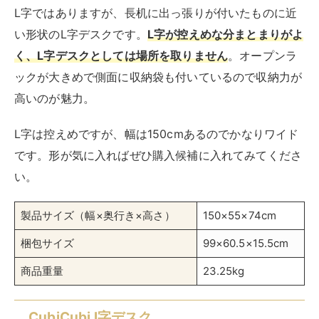
CubiCubi デスク l字デスク ラック付きデスク
モニター台付き ゲーミングデスク パソコンデ
スク 勉強机 一人暮らし 収納便利
128cm*128cm pcデスク ブラウン
created by
Rinker
CubiCubi
Amazon
楽天市場
Yahooショッピング
しっかりしたL字型ながら
やや小さいサイズのL字デスク