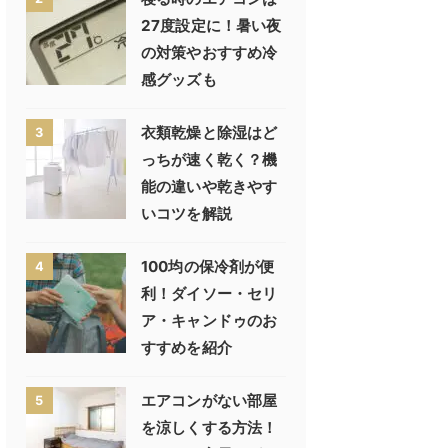
27度設定に！暑い夜
の対策やおすすめ冷
感グッズも
衣類乾燥と除湿はど
3
っちが速く乾く？機
能の違いや乾きやす
いコツを解説
100均の保冷剤が便
4
利！ダイソー・セリ
ア・キャンドゥのお
すすめを紹介
エアコンがない部屋
5
を涼しくする方法！