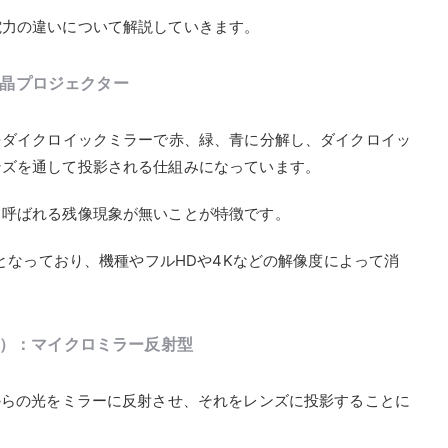
電力の違いについて解説していきます。
a）：液晶プロジェクター
をダイクロイックミラーで赤、緑、青に分解し、ダイクロイッ
ンズを通して投影される仕組みになっています。
と呼ばれる残像現象が無いことが特徴です。
度となっており、機種やフルHDや4Kなどの解像度によって消
cessing）：マイクロミラー反射型
からの光をミラーに反射させ、それをレンズに投影することに