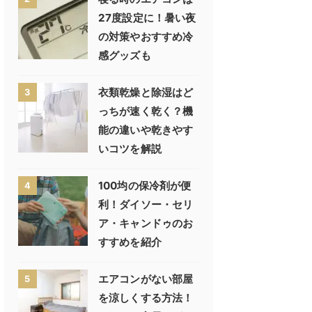
27度設定に！暑い夜
の対策やおすすめ冷
感グッズも
衣類乾燥と除湿はど
3
っちが速く乾く？機
能の違いや乾きやす
いコツを解説
100均の保冷剤が便
4
利！ダイソー・セリ
ア・キャンドゥのお
すすめを紹介
エアコンがない部屋
5
を涼しくする方法！