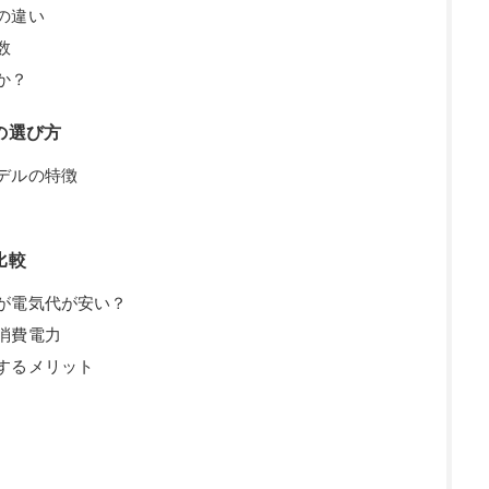
の違い
数
か？
の選び方
デルの特徴
比較
が電気代が安い？
消費電力
するメリット