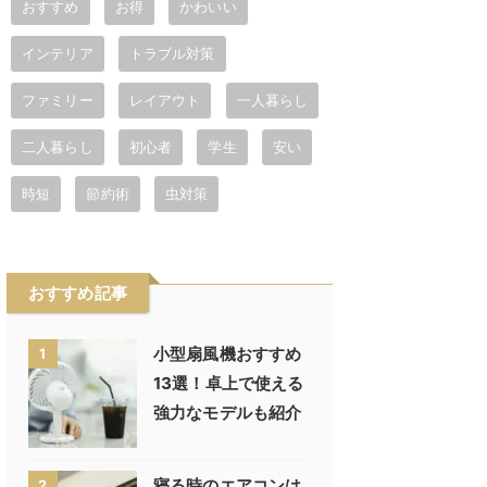
おすすめ
お得
かわいい
インテリア
トラブル対策
ファミリー
レイアウト
一人暮らし
二人暮らし
初心者
学生
安い
時短
節約術
虫対策
おすすめ記事
小型扇風機おすすめ
1
13選！卓上で使える
強力なモデルも紹介
寝る時のエアコンは
2