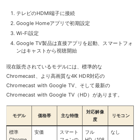
Chromecast with Google TV（HD）があります。
対応解像
モデル
価格帯
主な特徴
リモコン
度
標準
安価
スマート
フル
なし
Chrome
フォンの
HD（108
cast
画面をミ
0p）
ラーリン
グ
Chrome
中価格
Google
フル
あり
cast with
TV搭載
HD（108
Google
アプリを
0p）
TV（HD
直接イン
）
ストール
可能
Chrome
最上位
Google
4K HDR
あり