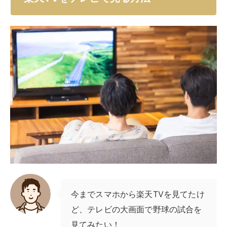
今までスマホから楽天TVを見てたけ
ど、テレビの大画面で野球の試合を
見てみたい！
画面が大きいテレビなら、映画やドラマをより臨場感た
っぷりに楽しめるだけでなく、家族や友人と一緒に視聴
するときも快適です。楽天TVをテレビで見る方法は、
手持ちの機器や環境によってさまざまな選択肢がありま
す。
まずは、スマートテレビを使う方法から、Chromecast
やFire TVのようなストリーミングデバイスを活用する
方法、スマートフォンの画面をミラーリングする方法ま