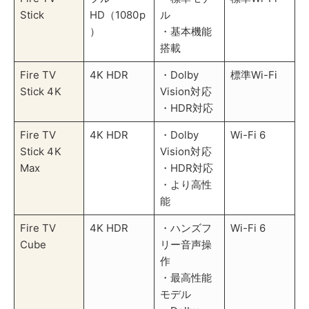
Fire TV
4K HDR
・ハンズフ
Wi-Fi 6
Cube
リー音声操
作
・最高性能
モデル
・Dolby
Vision対応
楽天TV以外の対応配信サービスは、
Prime Videoや
Netflix、YouTubeなど
です。また、定期的なソフトウ
ェアアップデートにより、新機能の追加や性能の改善が
おこなわれるため、長期間快適に使用できます。
Fire TV Stickは、フルHD（1080p）までの解像度に対
応し、標準的な視聴に十分な性能です。Fire TV Stick
4KとFire TV Stick 4K Maxは、4K解像度とHDR、