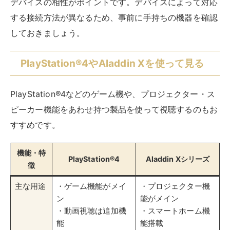
機能・特
PlayStation®4
Aladdin Xシリーズ
徴
主な用途
・ゲーム機能がメイ
・プロジェクター機
ン
能がメイン
・動画視聴は追加機
・スマートホーム機
能
能搭載
画質対応
・PS4 Pro：4K
・モデルによって異
HDR対応
なる
・標準PS4：フルHD
・壁や天井に投影可
能
アプリ入
PlayStation Storeか
Google Playストア
手方法
らダウンロード
からダウンロード
操作方法
・ゲームコントロー
・リモコン
ラー
・音声コントロール
・PS4メニューと統
合