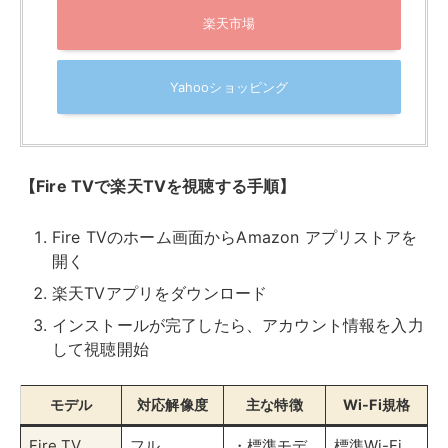
楽天TVアプリをダウンロード
インストールが完了したら、アカウント情報を入力
して視聴開始
モデル
対応解像度
主な特徴
Wi-Fi規格
Fire TV
フル
・標準モデ
標準Wi-Fi
Stick
HD（1080p
ル
）
・基本機能
搭載
Fire TV
4K HDR
・Dolby
標準Wi-Fi
Stick 4K
Vision対応
・HDR対応
Fire TV
4K HDR
・Dolby
Wi-Fi 6
Stick 4K
Vision対応
Max
・HDR対応
・より高性
能