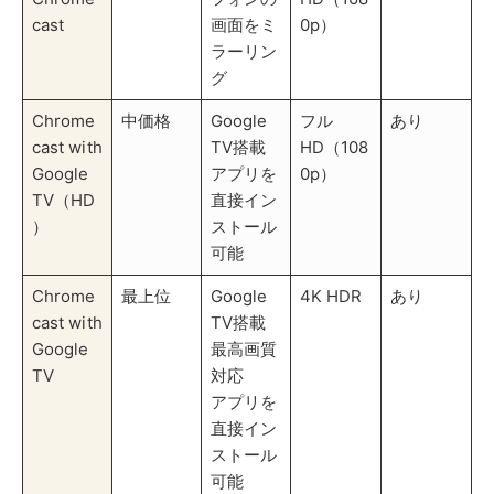
cast with
TV搭載
Google
最高画質
TV
対応
アプリを
直接イン
ストール
可能
Chromecastは、もっとも手頃な価格で利用できるモデ
ルで、対応解像度はフルHD（1080p）までです。一
方、Chromecast with Google TVは、4K HDRに対応
し、専用リモコンもあるため、より快適な視聴環境を準
備できます。
Chromecast with Google TV（HD）は、4K非対応な
がら、Google TVの便利な機能を手頃な価格で使える中
間モデルです。