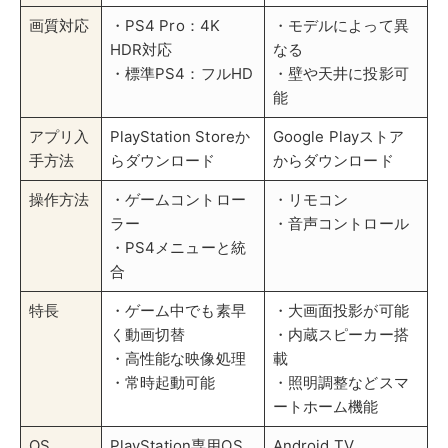
特長
・ゲーム中でも素早
・大画面投影が可能
く動画切替
・内蔵スピーカー搭
・高性能な映像処理
載
・常時起動可能
・照明調整などスマ
ートホーム機能
OS
PlayStation専用OS
Android TV
PlayStation®4は、ゲーム機としてだけでなく、動画配
信サービスのプラットフォームとしても活躍します。最
大の特徴は、高性能な映像処理能力です。4K HDR対応
のPS4 Proなら、高画質なコンテンツも美しく再生でき
ます。ゲームコントローラーを使った直感的な操作や、
PS4のメニュー画面との統合により、スムーズな作品選
びが可能です。
PS4では
楽天TVアプリを常時起動しておけるため、ゲ