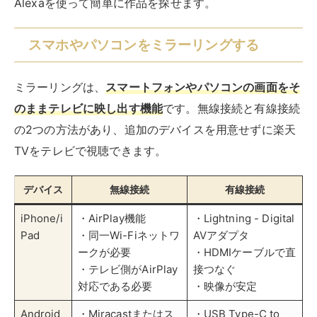
iPhone/i
・AirPlay機能
・Lightning - Digital
Pad
・同一Wi-Fiネットワ
AVアダプタ
ークが必要
・HDMIケーブルで直
・テレビ側がAirPlay
接つなぐ
対応である必要
・映像が安定
Android
・Miracastまたはス
・USB Type-C to
スマート
マートビュー
HDMIケーブル
フォン
・同一Wi-Fiネットワ
・MHL対応ケーブル
ークが必要
・遅延が少ない
・テレビ側の対応が
必要
パソコン
・Wi-Fi経由のミラー
・HDMIケーブルで直
リング
接つなぐ
・同一ネットワーク
・安定した接続
環境が必要
・配線が必要
・環境による遅延の
可能性