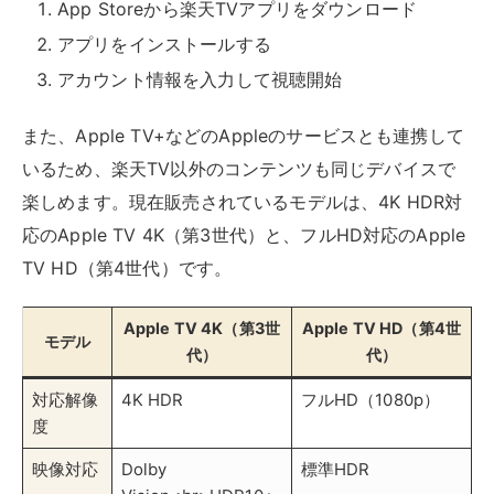
Apple TV 4K（第3世
Apple TV HD（第4世
モデル
代）
代）
対応解像
4K HDR
フルHD（1080p）
度
映像対応
Dolby
標準HDR
Vision<br>HDR10+
音声対応
Dolby Atmos
標準サラウンド
性能
最新世代の高性能チ
標準的な性能
ップ搭載
Apple TVのリモコンは、タッチパッド式で直感的な操
作が可能です。Siriによる音声検索にも対応しているた
め、見たい作品をすばやく見つけられます。
Fire TVを使って見る