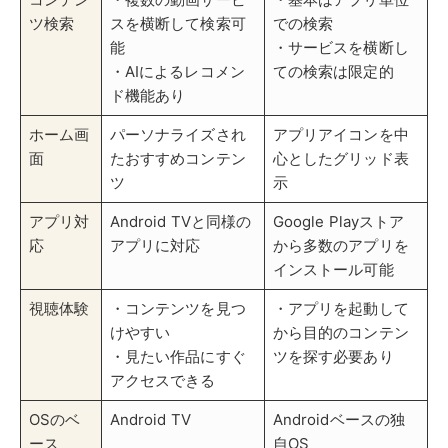
視聴体験
・コンテンツを見つ
・アプリを起動して
けやすい
から目的のコンテン
・見たい作品にすぐ
ツを探す必要あり
アクセスできる
OSのベ
Android TV
Androidベースの独
ース
自OS
主な搭載
Chromecast with
TCL、シャープ、ソ
機器
Google TV、ソニー
ニーの一部モデルな
のBRAVIAなど
ど
GoogleTVもAndroid TVも、どちらも音声操作に対応し
ていますが、それぞれに違いや特徴があります。
主な違
いは、インターフェースとコンテンツの表示方法
です。
GoogleTVは、複数の動画配信サービスの作品を横断的
に検索・表示できて、より直感的な操作ができます。