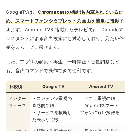
比較項目
Google TV
Android TV
インター
・コンテンツ重視の
・アプリ重視のUI
フェース
直感的なUI
・Androidスマート
・サービスを横断し
フォンに近い操作感
た表示が特徴
コンテン
・複数の動画サービ
・基本はアプリ単位
ツ検索
スを横断して検索可
での検索
能
・サービスを横断し
・AIによるレコメン
ての検索は限定的
ド機能あり
ホーム画
パーソナライズされ
アプリアイコンを中
面
たおすすめコンテン
心としたグリッド表
ツ
示
アプリ対
Android TVと同様の
Google Playストア
応
アプリに対応
から多数のアプリを
インストール可能