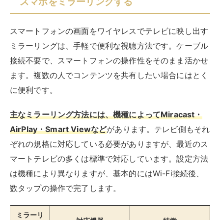
ぞれの規格に対応している必要がありますが、最近のス
マートテレビの多くは標準で対応しています。設定方法
は機種により異なりますが、基本的にはWi-Fi接続後、
数タップの操作で完了します。
ミラーリ
対応機器
特徴
ング方式
Miracast
• Android端末
• Wi-Fi Directを利用
• Windowsパソコン
した直接接続
• 対応スマートテレ
• フルHD対応
ビ
AirPlay
• iPhone/iPad
• Appleの独自規格
• Macパソコン
• HomeKitと連携可
• Apple TV
能
• 対応スマートテレ
ビ