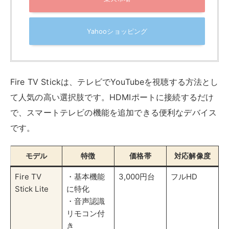
モデル
特徴
価格帯
対応解像度
Fire TV
・基本機能
3,000円台
フルHD
Stick Lite
に特化
・音声認識
リモコン付
き
Fire TV
・テレビの
4,000円台
フルHD
Stick（標
操作も可能
準）
・Dolby
Atmos対応
Fire TV
・4K Ultra
6,000円台
4K
Stick 4K
HD対応
・
HDR10+対
応
Fire TV
・最新
8,000円台
4K