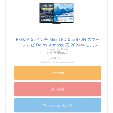
ネルの組み合わせにより、YouTubeの4K動画も鮮やか
な色彩で楽しめます。
「ざんまいスマートアクセス」機能を使えば、
お気に入
りのYouTuberの動画をジャンルやテーマごとに整理し
て視聴可能
。動画の続きから再生したり、気になるシー
ンにすぐにジャンプしたりといった操作も簡単におこな
えます。
動画のジャンルに応じて画質や音質を自動で最適化する
機能も搭載しており、見たい動画に合わせた最適な視聴
環境をととのえられます。タイムシフトマシン機能との
連携により、地上波の番組を録画しながらYouTubeを視
聴できます。
リモコンには専用のYouTubeボタンが配置されており、