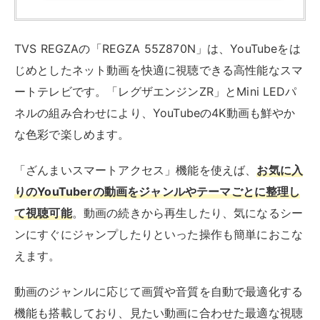
ワンタッチでアプリを起動可能。音声検索機能を使え
ば、見たい動画のタイトルを話しかけるだけですばやく
検索できます。Mini LEDの高輝度と広い視野角により、
昼間の明るい部屋でも快適に視聴できる製品です。
種類
4K液晶
サイズ展
55・65・75 V
開
バックラ
mini LED
イト
チューナ
BS 4K/CS 4K ×2
ー
地上デジタル ×9
BS/CSデジタル ×3
機能
4K倍速補間
外付けHDD録画