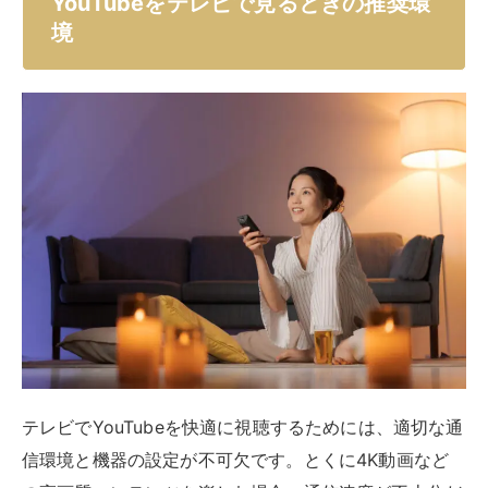
4K（UHD）
20Mbps以上
5GHz帯/Wi-Fi 6
フル
5Mbps以上
5GHz帯
HD（1080p）
HD（720p）
2.5Mbps以上
2.4GHz帯可
SD（480p）
1.1Mbps以上
2.4GHz帯可
参照：
YouTube のシステム要件と対応デバイス - YouTube ヘルプ
なお、これらの数値は目安であり、実際の視聴環境では
ほかの機器の使用状況やネットワークの混雑状況なども
考慮する必要があります。
快適な視聴環境を確保するには、動画の品質に応じた通
信速度の確保が大切
です。Wi-Fi環境も大きな影響を与
えるため、電波干渉の少ない5GHz帯の利用をおすすめ
します。複数機器で同時視聴する場合は、さらに高速な