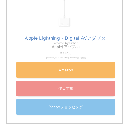
楽天市場
Yahooショッピング
安定した視聴方法の1つが、HDMIケーブルでの直接接続
です。アプリインストールや特別な設定が不要で、接続
するだけですぐに利用できる手軽さが魅力です。
接続に必要なものは、HDMIケーブルと、必要な場合に
はデバイスに応じた変換アダプターのみ
です。スマート
フォンの場合、機種によってはType-CやLightninguか
らHDMIへの変換アダプターが必要です。
通信環境の影響を受けにくいため、高画質な動画もスム