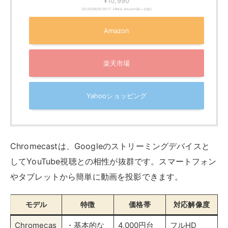
してYouTube視聴との相性が抜群です。スマートフォン
やタブレットから簡単に動画を投影できます。
モデル
特徴
価格帯
対応解像度
Chromecas
・基本的な
4,000円台
フルHD
t（第3世
機能に特化
代）
・コンパク
ト設計
Chromecas
・専用リモ
7,000円台
4K HDR
t with
コン付き
Google TV
・Google
アシスタン
ト対応
Chromecas
・高性能モ
9,000円台
4K HDR
t Ultra
デル
・Stadia対