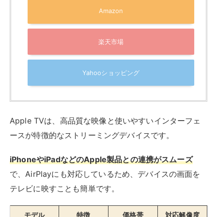
iPhoneやiPadなどのApple製品との連携がスムーズ
で、AirPlayにも対応しているため、デバイスの画面を
テレビに映すことも簡単です。
モデル
特徴
価格帯
対応解像度
Apple TV
・フルHD対
15,000円台
1080p
HD
応
・Siri対応リ
モコン付き
Apple TV
・4K HDR
20,000円台
4K HDR
4K（第2世
対応
代）
・A12
Bionicチッ
プ搭載
Apple TV
・最新プロ
25,000円台
4K HDR