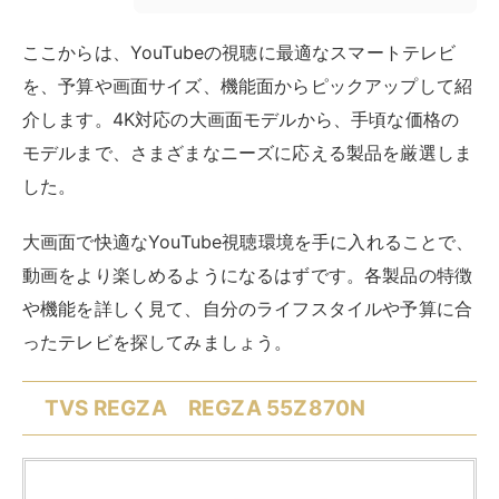
REGZA 55インチ Mini LED 55Z870N スマー
トテレビ Dolby Atmos対応 2024年モデル
created by
Rinker
レグザ(Regza)
¥147,200
(2026/08/09 15:32:45時点 Amazon調べ-
詳細)
Amazon
楽天市場
Yahooショッピング
TVS REGZAの「REGZA 55Z870N」は、YouTubeをは
じめとしたネット動画を快適に視聴できる高性能なスマ
ートテレビです。「レグザエンジンZR」とMini LEDパ