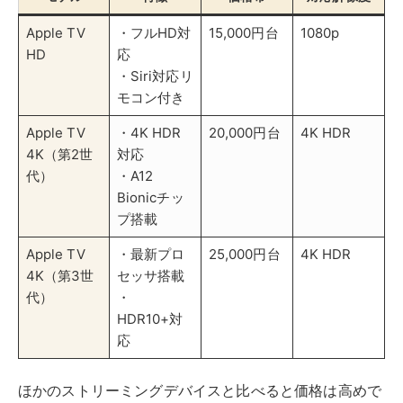
4K（第3世
セッサ搭載
代）
・
HDR10+対
応
ほかのストリーミングデバイスと比べると価格は高めで
すが、動作の安定性や映像・音質の品質は群を抜いてい
ます。また、Apple Arcade対応により、ゲームプラッ
トフォームとしても活用できるのが特徴です。
対応のゲーム機を使う
ゲーム機でYouTubeを視聴する方法は、追加の機器購入
が不要なので経済的です。既にゲーム機を持っている人
には、もっとも手軽な視聴方法でしょう。