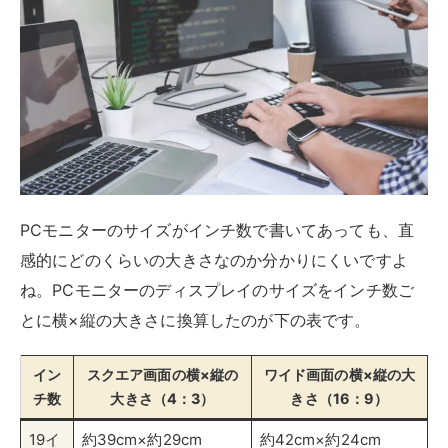
PCモニターのサイズがインチ数で書いてあっても、直
感的にどのくらいの大きさなのか分かりにくいですよ
ね。PCモニターのディスプレイのサイズをインチ数ご
とに横×縦の大きさに換算したのが下の表です。
イン
スクエア画面の横×縦の
ワイド画面の横×縦の大
チ数
大きさ（4：3）
きさ（16：9）
19イ
約39cm×約29cm
約42cm×約24cm