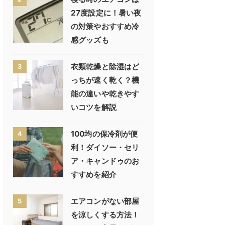
27度設定に！暑い夜
の対策やおすすめ冷
感グッズも
衣類乾燥と除湿はど
3
っちが速く乾く？機
能の違いや乾きやす
いコツを解説
100均の保冷剤が便
4
利！ダイソー・セリ
ア・キャンドゥのお
すすめを紹介
エアコンがない部屋
5
を涼しくする方法！