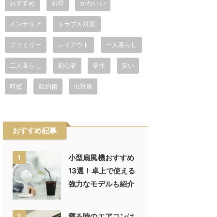
おすすめ
お得
かわいい
インテリア
トラブル対策
ファミリー
レイアウト
一人暮らし
二人暮らし
初心者
学生
安い
時短
節約術
虫対策
おすすめ記事
小型扇風機おすすめ
1
13選！卓上で使える
強力なモデルも紹介
寝る時のエアコンは
2