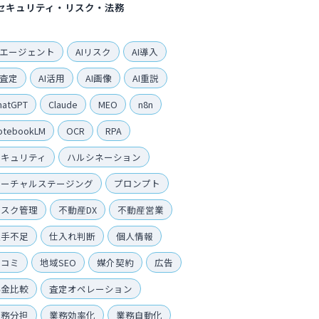
セキュリティ・リスク・法務
Iエージェント
AIリスク
AI導入
I査定
AI活用
AI画像
AI重説
hatGPT
Claude
MEO
n8n
otebookLM
OCR
RPA
セキュリティ
ハルシネーション
バーチャルステージング
プロンプト
リスク管理
不動産DX
不動産営業
人手不足
仕入れ判断
個人情報
口コミ
地域SEO
媒介契約
広告
料金比較
査定オペレーション
業務分担
業務効率化
業務自動化