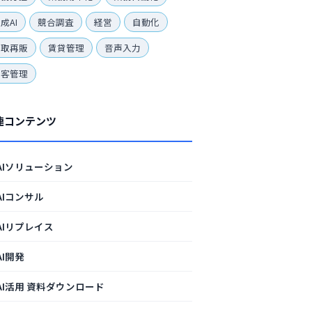
成AI
競合調査
経営
自動化
買取再販
賃貸管理
音声入力
顧客管理
連コンテンツ
AIソリューション
AIコンサル
AIリプレイス
AI開発
AI活用 資料ダウンロード