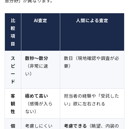
意分野」が異なります。
比
AI査定
人間による査定
較
項
目
ス
数秒〜数分
数日（現地確認や調査が必
ピ
（非常に速
要）
ー
い）
ド
客
極めて高い
担当者の経験や「受託した
観
（感情が入ら
い」欲に左右される
性
ない）
個
考慮しにくい
考慮できる
（眺望、内装の