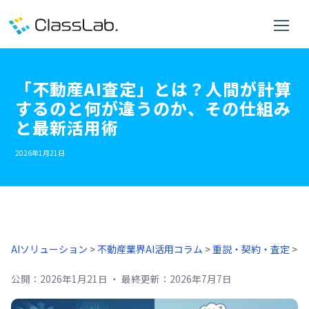
「不動産AI査定」とは？人間が計算
するのと何が違うのか、その仕組み
と最新活用術
2026年1月21日
AIソリューション
>
不動産業界AI活用コラム
>
重説・契約・査定
>
公開：
2026年1月21日
・
最終更新：
2026年7月7日