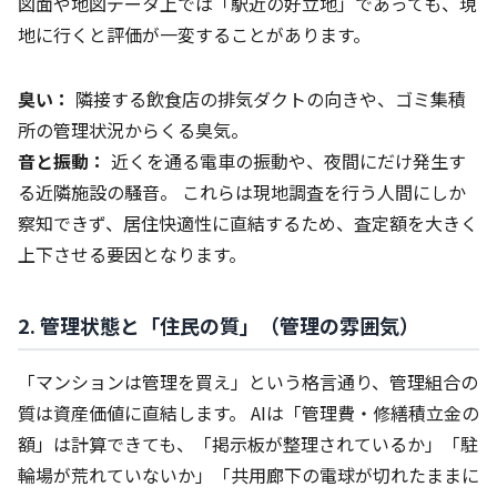
図面や地図データ上では「駅近の好立地」であっても、現
地に行くと評価が一変することがあります。
臭い：
隣接する飲食店の排気ダクトの向きや、ゴミ集積
所の管理状況からくる臭気。
音と振動：
近くを通る電車の振動や、夜間にだけ発生す
る近隣施設の騒音。 これらは現地調査を行う人間にしか
察知できず、居住快適性に直結するため、査定額を大きく
上下させる要因となります。
2. 管理状態と「住民の質」（管理の雰囲気）
「マンションは管理を買え」という格言通り、管理組合の
質は資産価値に直結します。 AIは「管理費・修繕積立金の
額」は計算できても、「掲示板が整理されているか」「駐
輪場が荒れていないか」「共用廊下の電球が切れたままに