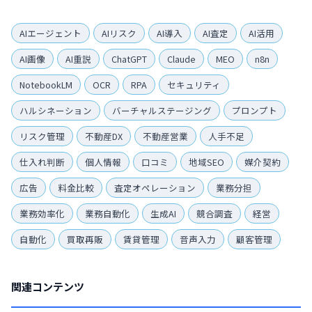
AIエージェント
AIリスク
AI導入
AI査定
AI活用
AI画像
AI重説
ChatGPT
Claude
MEO
n8n
NotebookLM
OCR
RPA
セキュリティ
ハルシネーション
バーチャルステージング
プロンプト
リスク管理
不動産DX
不動産営業
人手不足
仕入れ判断
個人情報
口コミ
地域SEO
媒介契約
広告
料金比較
査定オペレーション
業務分担
業務効率化
業務自動化
生成AI
競合調査
経営
自動化
買取再販
賃貸管理
音声入力
顧客管理
関連コンテンツ