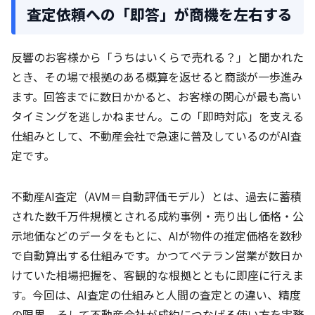
査定依頼への「即答」が商機を左右する
反響のお客様から「うちはいくらで売れる？」と聞かれた
とき、その場で根拠のある概算を返せると商談が一歩進み
ます。回答までに数日かかると、お客様の関心が最も高い
タイミングを逃しかねません。この「即時対応」を支える
仕組みとして、不動産会社で急速に普及しているのがAI査
定です。
不動産AI査定（AVM＝自動評価モデル）とは、過去に蓄積
された数千万件規模とされる成約事例・売り出し価格・公
示地価などのデータをもとに、AIが物件の推定価格を数秒
で自動算出する仕組みです。かつてベテラン営業が数日か
けていた相場把握を、客観的な根拠とともに即座に行えま
す。今回は、AI査定の仕組みと人間の査定との違い、精度
の限界、そして不動産会社が成約につなげる使い方を実務