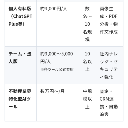
個人有料版
約3,000円/人
数
画像生
（ChatGPT
名〜
成・PDF
Plus等）
10
分析・物
名規
件文作成
模
チーム・法
約3,000〜5,000
10
社内ナレ
人版
円/人
名以
ッジ・セ
上
キュリテ
※各ツール公式参照
ィ強化
不動産業界
数万円〜/月
中規
査定・
特化型AIツ
模以
CRM連
ール
上
携・自動
追客