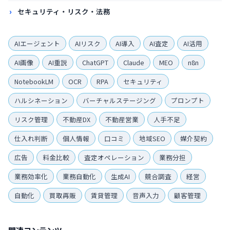
セキュリティ・リスク・法務
AIエージェント
AIリスク
AI導入
AI査定
AI活用
AI画像
AI重説
ChatGPT
Claude
MEO
n8n
NotebookLM
OCR
RPA
セキュリティ
ハルシネーション
バーチャルステージング
プロンプト
リスク管理
不動産DX
不動産営業
人手不足
仕入れ判断
個人情報
口コミ
地域SEO
媒介契約
広告
料金比較
査定オペレーション
業務分担
業務効率化
業務自動化
生成AI
競合調査
経営
自動化
買取再販
賃貸管理
音声入力
顧客管理