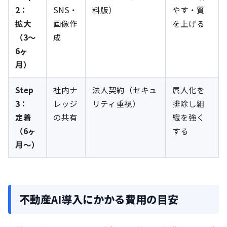
2：
SNS・
料版）
やす・質
拡大
画像作
を上げる
（3〜
成
6ヶ
月）
Step
社内ナ
法人契約（セキュ
属人化を
3：
レッジ
リティ重視）
排除し組
定着
の共有
織を強く
（6ヶ
する
月〜）
不動産AI導入にかかる費用の目安