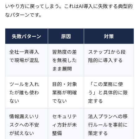
いやり方に戻ってしまう。これはAI導入に失敗する典型的
なパターンです。
失敗パターン
原因
対策
全社一斉導入
習熟度の差
ステップ1から段
で現場が混乱
を無視した
階的に導入する
まま展開
ツールを入れ
目的・対象
「この業務に使
たが誰も使わ
業務が明確
う」と具体的に限
ない
でない
定する
情報漏えいリ
セキュリテ
法人プランへの移
スクへの不安
ィ方針が未
行ルールを事前に
が拭えない
整備
策定する