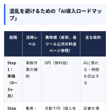
混乱を避けるための「AI導入ロードマッ
プ」
段階
活用レ
費用感（目安。各
主な目的
ベル
ツール公式の料金
ページ参照）
Step
事務作
0円（無料版）
AIに慣れ
1：
業の補
る・時間
準備
助
を捻出す
（0〜
る
3ヶ
月）
Step
集客・
月数千円（個人有
反響を増