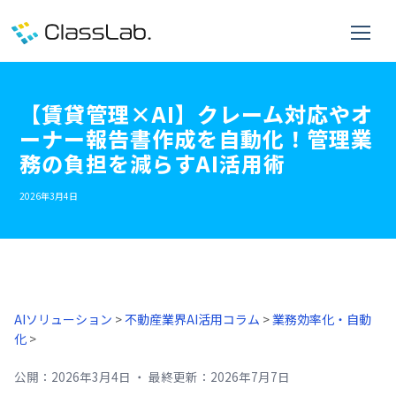
【賃貸管理×AI】クレーム対応やオ
ーナー報告書作成を自動化！管理業
務の負担を減らすAI活用術
2026年3月4日
AIソリューション
>
不動産業界AI活用コラム
>
業務効率化・自動
化
>
公開：
2026年3月4日
・
最終更新：
2026年7月7日