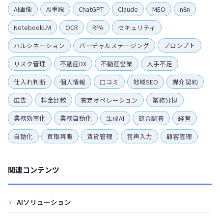
AI画像
AI重説
ChatGPT
Claude
MEO
n8n
NotebookLM
OCR
RPA
セキュリティ
ハルシネーション
バーチャルステージング
プロンプト
リスク管理
不動産DX
不動産営業
人手不足
仕入れ判断
個人情報
口コミ
地域SEO
媒介契約
広告
料金比較
査定オペレーション
業務分担
業務効率化
業務自動化
生成AI
競合調査
経営
自動化
買取再販
賃貸管理
音声入力
顧客管理
関連コンテンツ
AIソリューション