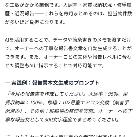
な工数がかかる業務です。入居率・家賃収納状況・修繕履
歴・近況報告——これらを毎月まとめるのは、担当物件数
が多いほど負担になります。
AIを活用することで、データや箇条書きのメモを渡すだけ
で、オーナーへの丁寧な報告書文章を自動生成することが
できます。また、オーナーごとの文体や報告レベルに合わ
せた調整もAIに指示することで対応可能です。
― 実践例：報告書本文生成のプロンプト
「今月の報告書を作成してください。入居率：95%、家
賃収納率：100%、修繕：102号室エアコン交換（業者手
配済み）、その他：駐輪場の整理を実施。オーナーへの丁
寧な報告文として300文字程度でまとめてください」
データを入力するだけで報告書の文章部分が完成するた