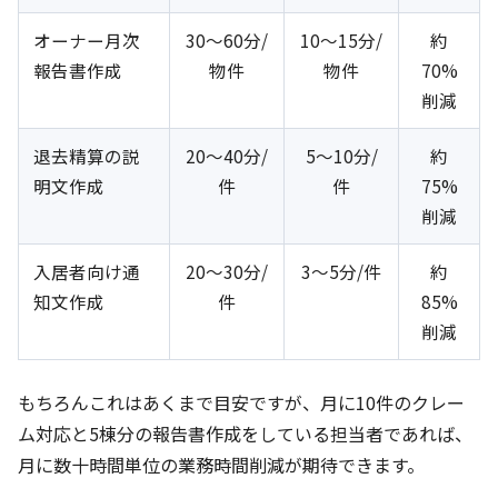
オーナー月次
30〜60分/
10〜15分/
約
報告書作成
物件
物件
70%
削減
退去精算の説
20〜40分/
5〜10分/
約
明文作成
件
件
75%
削減
入居者向け通
20〜30分/
3〜5分/件
約
知文作成
件
85%
削減
もちろんこれはあくまで目安ですが、月に10件のクレー
ム対応と5棟分の報告書作成をしている担当者であれば、
月に数十時間単位の業務時間削減が期待できます。