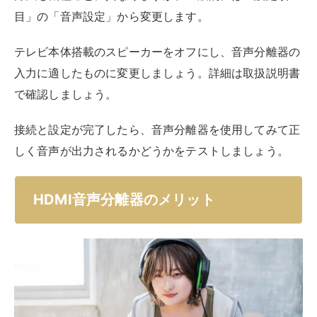
HDMI音声分離器を使うメリットを3つ解説します。
オーディオ品質の向上
大画面投影しているのに、映画やライブ映像の音声に迫
力がなかったら興ざめですよね。
そんなとき、プロジェクターとAVアンプまたはスピー
カーを別々に用意して、HDMI音声分離器を通して接続
すれば、映像も音声も自分好みに出力カスタマイズでき
るというわけです。
大勢の前でプレゼンするときも、ひとりで楽しむとき
も、音声に迫力があると臨場感が段違いです。場を盛り
上げられる音声にこだわるなら、HDMI音声分離器を導