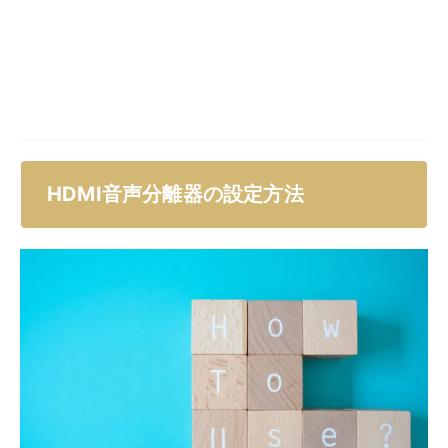
します。
音声分離器の接続手順
複雑そうに感じる接続手順も、機器同士をケーブルで接
続していくだけで、実はそんなに難しくありません。
音声分離機の電源を入れる（ACアダプターをコン
セントに繋ぐ）。
テレビ、レコーダー、ゲーム機などに繋げたHDMI
を、HDMI音声分離器の「HDMI INPUT（入力）」
に繋げる。
モニターやプロジェクターをHDMI音声分離器の
「HDMI OUT（出力）」に繋げる。
HDMI音声分離器と音声出力機器（スピーカーまた
はAVアンプ）を、「光デジタル出力コネクタ」や