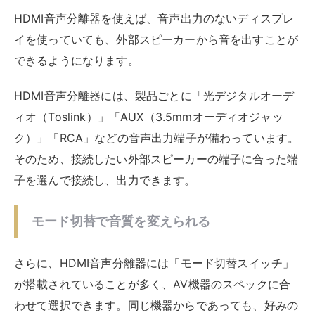
「ch」とは「チャンネル」のことで音声の系統、音の入
出力信号の単位のことです。
チャンネル
スピーカーの数
2ch（ステレオ）
2台
5.1ch（サラウンド）
6台
2chは、右のスピーカーと左のスピーカーからそれぞれ
別々の音信号を流します。
5.1chは、より迫力ある音声を楽しめるサラウンドスピ
ーカーの最も基本的な構成のことです。
たとえば、TVが2ch出力で出力スピーカーが5.1chの場
合、「5.1ch」モードを選択します。
TVが5.1ch対応の製品であっても強制的に2chステレオ