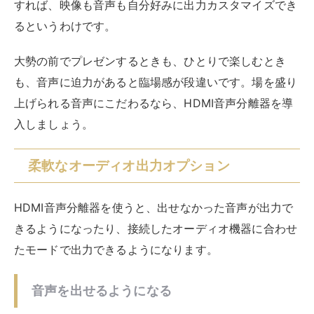
ィオ（Toslink）」「AUX（3.5mmオーディオジャッ
ク）」「RCA」などの音声出力端子が備わっています。
そのため、接続したい外部スピーカーの端子に合った端
子を選んで接続し、出力できます。
モード切替で音質を変えられる
さらに、HDMI音声分離器には「モード切替スイッチ」
が搭載されていることが多く、AV機器のスペックに合
わせて選択できます。同じ機器からであっても、好みの
サウンドで出力できるように設定できます。
たとえば、「TV/2ch/5.1ch」のようにモード切替スイッ
チが搭載されている機器では、3種類から選んで切り替
えできます。