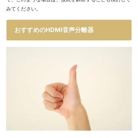
入力
HDMI タイプA(19pin）メス×1
出力
HDMI タイプA(19pin）メス×1
Toslink×1
RCA（赤白）×1
音声出力フォ
7.1chリニアPCM192kHz及びビットスト
ーマット
リームにも対応（
詳細
）
解像度
4K/4096×2160（30Hz）
輝度
？
HDCP
HDCP1.4
ゲーム機
対応
サイズ・重量
W60×D70×H20mm、125g