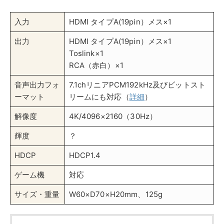
TEC：HDMI音声分離器
TECの「THDTOA-4K」は、7.1chリニアPCM192kHz及
びビットストリームにも対応しているので、高音質のま
ま出力できます。モード切替は、2chと5.1chの2種類。
映像では、4Kの60Hz（リフレッシュレート）まで対応
しているので、カクつきの少ない滑らかな映像が楽しめ
ます。60Hzあれば、高精細なゲーム機にもおすすめ
で、PS4Proにも対応します。
入力
HDMI タイプA(19pin）メス×1
出力
HDMI タイプA(19pin）メス×1