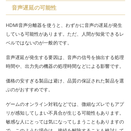
サンワサプライ：HDMI信号オーディオ分
離器
サンワサプライの「VGA-CVHD5」は、TV、2ch、
5.1chの3つのモード切り替えが可能。音声出力を自在に
楽しめます。
映像では、4K2Kの30Hz（リフレッシュレート）まで対
応しているので、ストリーミング再生も高精細で楽しめ
ます。
リフレッシュレートは、1秒間に何回画面が更新される
かを示す数値で、値が大きいモデルほど、滑らかな映像
が楽しめます。