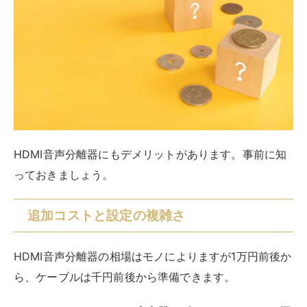
エルパ (ELPA) ランプレスタップ スイッチ コ
ンセント エコ 6個口 1ｍ 125V 15A 屋内専用
WLS-610EB(W)
created by
Rinker
エルパ(ELPA)
¥1,331
(2026/08/07 15:41:03時点 Amazon調べ-
詳細)
Amazon
楽天市場
Yahooショッピング