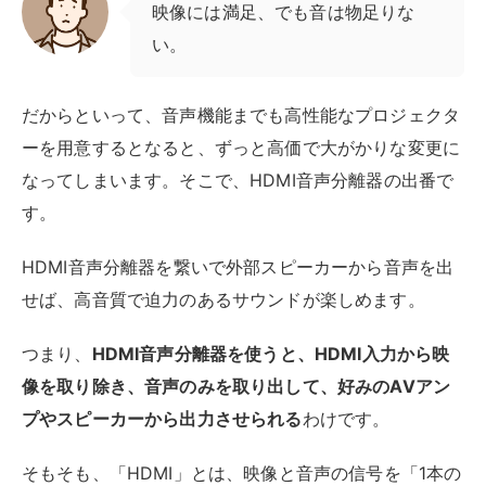
つまり、
HDMI音声分離器を使うと、HDMI入力から映
像を取り除き、音声のみを取り出して、好みのAVアン
プやスピーカーから出力させられる
わけです。
そもそも、「HDMI」とは、映像と音声の信号を「1本の
線で」送信できる技術です。
かつての製品は、そもそも映像と音声の端子が別々でそ
れぞれを接続しなければならなかったのですが、HDMI
の普及で1本化され、手軽に繋げるようになりました。
一方で、
HDMIから音声だけを別の機器に出力したい場
合には、HDMII音声分離器を使う必要が
出てきたので
す。
HDMI音声分離器には、音声出力ポート（端子）が複数
用意されている場合が多いです。
「光デジタルオーディ