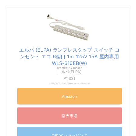
音声遅延の可能性
HDMI音声分離器を使うと、わずかに音声の遅延が発生
している可能性があります。ただ、人間が知覚できるレ
ベルではないのが一般的です。
音声遅延が発生する要因は、音声の信号を抽出する処理
時間や、出力先の機器の処理時間などによる影響です。
価格の安すぎる製品は避け、品質の保証された製品を選
ぶのがおすすめです。
ゲームのオンライン対戦などでは、微細なズレでもアプ
リが感知してしまい不具合が生じる可能性もあります。
敏感な人にとっては気になってしまうこともありますの
で、このような場合は、接続を解除することも検討して