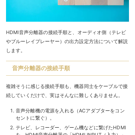
「アナログ音声（RCA）」で繋げる。
詳細は製品ごとに異なりますが、気になるモデルをネッ
ト検索すれば取扱説明書が見れるので、活用してみてく
ださい。
注意点として、
HDMI音声分離器のセットには、接続に
使用するケーブルは含まれていないことがほとんどで
す。取扱説明書をよく読んで、適合のケーブル（HDMI
ケーブルや光デジタルオーディオケーブル）を間違えず
に用意しましょう。
一度、接続が済んでしまえば、次回以降もそのままで使
えるので、ぜひチャレンジしてみましょう。事前に適合
する製品やケーブルを選べていれば、接続トラブルは滅
多に発生しません。