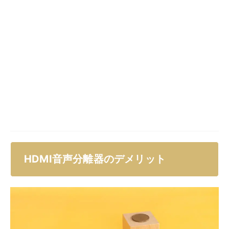
い替えなどと比較すると、価格面でもサイズ的にも気軽
に導入できます。
AV機器に馴染みがないと、設定が難しく感じる場合も
ありますよね。本記事の解説を参考にしていただき、詳
細は製品サイトで確認しながら、まずは適合するモデル
を選びましょう。音声分離器にたくさんあるポート（端
子）のなかから、適切なものを選んで接続すれば、接続
トラブルは起こりにくいです。
たくさんのコンセントが必要なので配線もごちゃつきが
ちになります。少なくても4つ（再生機器、HDMI分離
器、映像出力機器、音声出力機器）ほどのコンセントが
必要になるので、コンセント切替スイッチなどを活用す
るのもおすすめです。