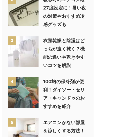
27度設定に！暑い夜
の対策やおすすめ冷
感グッズも
衣類乾燥と除湿はど
3
っちが速く乾く？機
能の違いや乾きやす
いコツを解説
100均の保冷剤が便
4
利！ダイソー・セリ
ア・キャンドゥのお
すすめを紹介
エアコンがない部屋
5
を涼しくする方法！