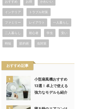
おすすめ
お得
かわいい
インテリア
トラブル対策
ファミリー
レイアウト
一人暮らし
二人暮らし
初心者
学生
安い
時短
節約術
虫対策
おすすめ記事
小型扇風機おすすめ
1
13選！卓上で使える
強力なモデルも紹介
寝る時のエアコンは
2