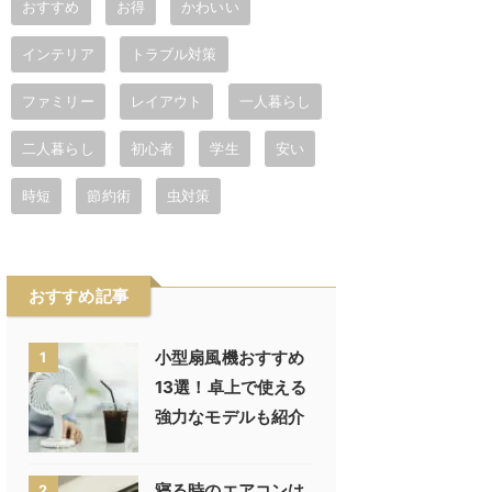
おすすめ
お得
かわいい
インテリア
トラブル対策
ファミリー
レイアウト
一人暮らし
二人暮らし
初心者
学生
安い
時短
節約術
虫対策
おすすめ記事
小型扇風機おすすめ
1
13選！卓上で使える
強力なモデルも紹介
寝る時のエアコンは
2