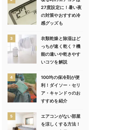
27度設定に！暑い夜
の対策やおすすめ冷
感グッズも
衣類乾燥と除湿はど
3
っちが速く乾く？機
能の違いや乾きやす
いコツを解説
100均の保冷剤が便
4
利！ダイソー・セリ
ア・キャンドゥのお
すすめを紹介
エアコンがない部屋
5
を涼しくする方法！