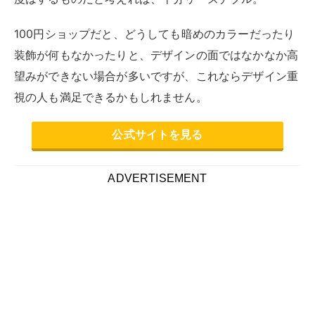
ノートパソコン持ち運びケースの購入を検討するにあた
って、「安すぎず高すぎない程よい価格帯のパソコンケ
ースを選びたい」「自分が気に入るパソコンケースには
それなりの予算をかけたい」と考えている方もたくさん
います。
商品やサービスの価格は、クオリティと比例しているの
が一般的です。
そのため、ある程度の価格設定のノートパソコン持ち運
びケースを選ぶことで、自分のニーズとよりマッチする
アイテムを見つけられる可能性があります。
ここでは、5000円までの予算内で購入できるおすすめ
のノートパソコン持ち運びケース5つについて解説しま