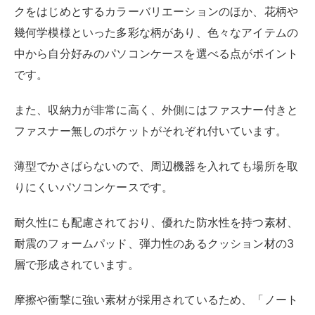
UNISOUL パソコン ケース 14インチ 14.1型
MacBook Pro Air 14 ノートパソコン タブレッ
ト pcケース 衝撃吸収 スリム 軽量 PCインナー
バッグ (14インチ, c)
created by
Rinker
UNISOUL
¥2,780
(2026/08/08 15:11:20時点 Amazon調べ-
詳細)
Amazon
楽天市場
Yahooショッピング