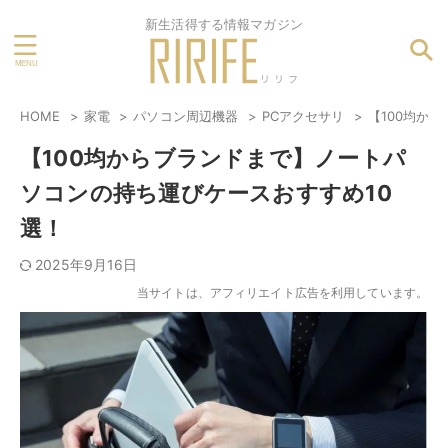
新生活得する情報マガジン
HOME
家電
パソコン周辺機器
PCアクセサリ
【100均か
【100均からブランドまで】ノートパ
ソコンの持ち運びケースおすすめ10
選！
2025年9月16日
当サイトは、アフィリエイト広告を利用しています。