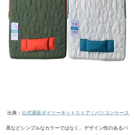
フラットケースになっており、バッグの中に収納しやす
い形状。持ち手が付いているので、クラッチバッグのよ
うに手持ちすることも可能です。
表面は、星形のキルティングになっており、100円ショ
ップとは思えないデザインのクオリティもポイント。
価格は550円（税込）と100円ショップの中では高めの
値段設定ですが、パソコンバッグは一般的には数千円程
度はするものだと考えれば、十分リーズナブル。
100円ショップだと、どうしても暗めのカラーだったり
装飾が何もなかったりと、デザインの面ではなかなか高
望みができない場合が多いですが、これならデザイン重
視の人も満足できるかもしれません。