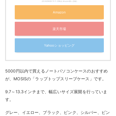
たい」「学校から借りている精密機器だから取り扱いに
注意したい」といった悩みを持つ方にピッタリです。
尚、全サイズとも軽量タイプとなっており、カバンやリ
ュックに入れても重さを感じにくくなっています。
肩や腕にかかる負担を最小限に抑えられるので、小さな
子どもや高齢世代の方にもおすすめです。
必要に応じて取っ手を引き出せる仕様になっており、自
分の持ち運びスタイルに合わせた使い方が可能です。
UNISOUL：パソコン ケース