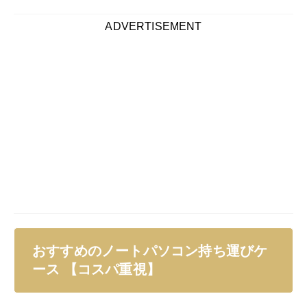
ノートパソコンの持ち運びケースを選ぶ場合、価格を重
視している方は意外と多く存在します。
「ノートパソコンを保護できるなら他にこだわりはな
い」「必需品のパソコンケースにあまりお金をかけたく
ない」という場合におすすめなのが、100円均一ショッ
プで取り扱うノートパソコン持ち運びケースです。
100円ではなく300～500円で販売されているものの、
一般的なノートパソコン持ち運びケースよりもリーズナ
ブルな価格帯となっています。