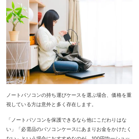
低価格設定でありながら、耐久性・デザイン性の高さ
や、使い勝手の良さを感じられるアイテムも多いのが特
徴です。
ここでは、ダイソーで発売されているノートパソコン持
ち運びケースについてご紹介していきます。
価格以上の価値を実感できるものも多く、コストパフォ
ーマンスの高さが魅力です。
尚、「クッションケース」と「ソフトキャリ―ケース」
のサイズ展開は、13インチのみとなっています。
13インチ以下のノートパソコンを所有している方は、そ
れぞれのアイテムについて詳しくチェックしていきまし
ょう。