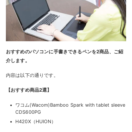
ワコム WACOM CTL-6100WL/K0 ブラック
Wacom Intuos Medium ワイヤレス
CTL6100WLK0
created by
Rinker
¥19,030
(2026/08/06 18:04:47時点 楽天市場調べ-
詳細)
Amazon
楽天市場
Yahooショッピング
Wacom(ワコム) Intuosシリーズは、エントリーからミ
ドルクラス向けのペンタブレットで、初めてペンタブレ