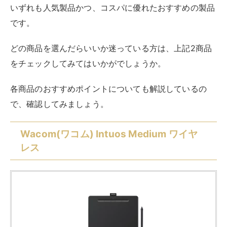
ットを扱う人にもおすすめのモデルです。
Mediumのワイヤレスタイプは、書きやすい大きめサイ
ズでBluetoothで接続ができるので、煩雑になりがちな
デスクの中でも使い勝手がよいでしょう。
WindowsやMacはもちろん、AndroidやChromebook
でも使用が可能で、Android OSが搭載されていればス
マートフォンでも使えます。
自由自在にメモを取ることはもちろん、イラストや漫画
制作を楽しむ人にも人気の高い高性能な製品です。
HUION H420X