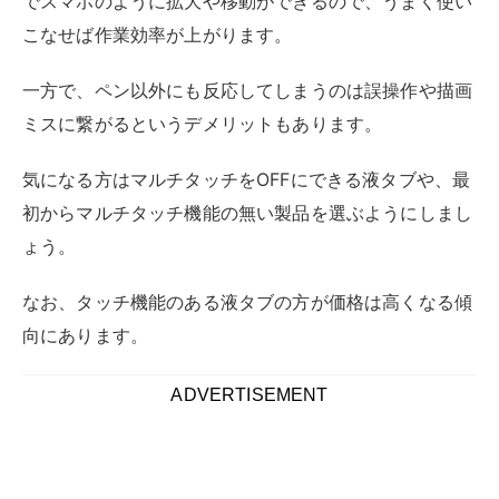
おすすめのパソコンに手書きできるペンを2商品、ご紹
介します。
内容は以下の通りです。
【おすすめ商品2選】
ワコム(Wacom)Bamboo Spark with tablet sleeve
CDS600PG
H420X（HUION）
いずれも人気製品かつ、コスパに優れたおすすめの製品