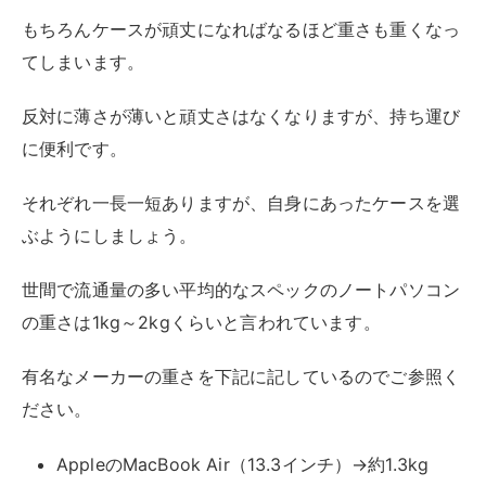
の重さは1kg～2kgくらいと言われています。
有名なメーカーの重さを下記に記しているのでご参照く
ださい。
AppleのMacBook Air（13.3インチ）→約1.3kg
LenovoのThinkPad（13.3インチ）→約1.3kg
MicrosoftのSurface Laptop 4（13.5 インチ）→約
1.3kg
PanasonicのLet'snote（14.0インチ）→約1kg
HPのPavilion（15.6インチ）→約1.71kg
富士通のLIFEBOOK（15.6インチ）→約2.0kg
NECのLAVIE Direct N15（15.6インチ）→約2.2kg
1kg未満のノートパソコンは液晶サイズが小さいか、マ
グネシウム合金やカーボンといった高価な素材を使った