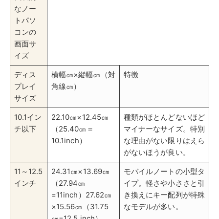
がないほうが良い。
11～12.5
24.31㎝×13.69㎝
モバイルノートの小型タ
インチ
（27.94㎝
イプ。軽さや小ささと引
=11inch）27.62㎝
き換えにキー配列が特殊
×15.56㎝（31.75
なモデルが多い。
㎝=12.5 inch）
13,3イ
29.44㎝×16.55㎝
持ち運びに最適化された
ンチ
（33.78㎝
モデルが多い。使いやす
（13.4
=13.3inch）29.66
い一般的なモバイルノー
イン
㎝×16.68㎝
トの画面サイズ。
チ）
（34.04㎝
=13.4inch）
14イン
30.96㎝×17.43㎝
13.3インチよりも少し
チ
（35.56㎝
大きい画面サイズのモバ
=14inch）※アスペ
イルノート。14インチ
クト比16:928.45㎝
には3:2のアスペクト比