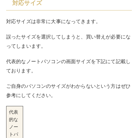
参考にしてください。
代表
的な
ノー
トパ
ソコ
ンの
画面
サイ
ズ
ディ
横幅㎝×縦幅㎝（対
特徴
スプ
角線㎝）
レイ
サイ
ズ
10.1
22.10㎝×12.45㎝
種類がほとんどないほど