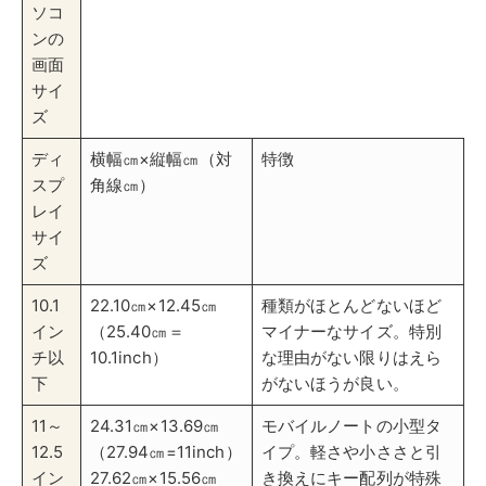
イン
（25.40㎝＝
マイナーなサイズ。特別
チ以
10.1inch）
な理由がない限りはえら
下
がないほうが良い。
11～
24.31㎝×13.69㎝
モバイルノートの小型タ
12.5
（27.94㎝=11inch）
イプ。軽さや小ささと引
イン
27.62㎝×15.56㎝
き換えにキー配列が特殊
チ
（31.75㎝=12.5
なモデルが多い。
inch）
13,3
29.44㎝×16.55㎝
持ち運びに最適化された
イン
（33.78㎝
モデルが多い。使いやす
チ
=13.3inch）29.66
い一般的なモバイルノー
（13.
㎝×16.68㎝（34.04
トの画面サイズ。
4イ
㎝=13.4inch）
ン
チ）
14イ
30.96㎝×17.43㎝
13.3インチよりも少し大
ンチ
（35.56㎝
きい画面サイズのモバイ