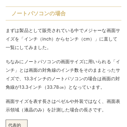
角線が13.3インチ（33.78㎝）となっています。
画面サイズを表す長さはベゼルや外装ではなく、画面表
示領域（液晶のみ）を計測した場合の長さです。
代表的
なノー
トパソ
コンの
画面サ
イズ
ディス
横幅㎝×縦幅㎝（対
特徴
プレイ
角線㎝）
サイズ
10.1イン
22.10㎝×12.45㎝
種類がほとんどないほど
チ以下
（25.40㎝＝
マイナーなサイズ。特別
10.1inch）
な理由がない限りはえら