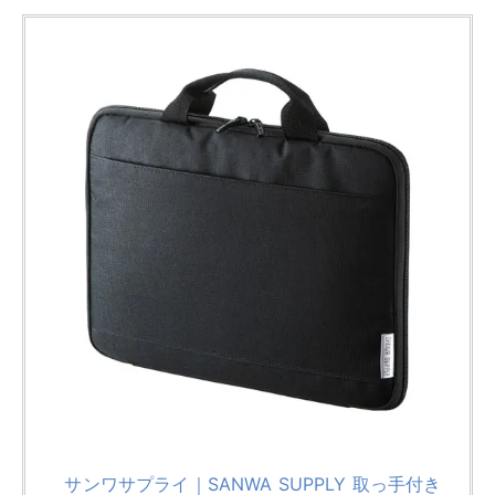
サンワサプライ｜SANWA SUPPLY 取っ手付き
PCインナーケース IN-GH11BK[INGH11BK]
created by
Rinker
¥1,020
(2026/08/05 16:55:59時点 楽天市場調べ-
詳細)
Amazon
楽天市場
Yahooショッピング