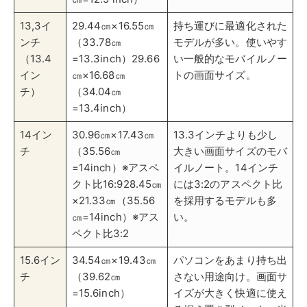
×21.33㎝（35.56
を採用するモデルも多
㎝=14inch）※アス
い。
ペクト比3:2
15.6イン
34.54㎝×19.43㎝
パソコンをあまり持ち出
チ
（39.62㎝
さない用途向け。画面サ
=15.6inch）
イズが大きく快適に使え
る据え置き型ノート。光
学ドライブが搭載されて
いるモデルも多い。
17.3イン
38.30㎝×21.54㎝
15.6インチよりもかなり
チ（17
（43.94㎝
大きい据え置き型ノー
イン
=17.3inch）※17.3
ト。3～4.5㎏のモデル
チ）
インチ37.63㎝
が多く持ち出しは辛い。
×21.17㎝（43.18㎝
=17inch）※17イン
チ
※ 横幅×