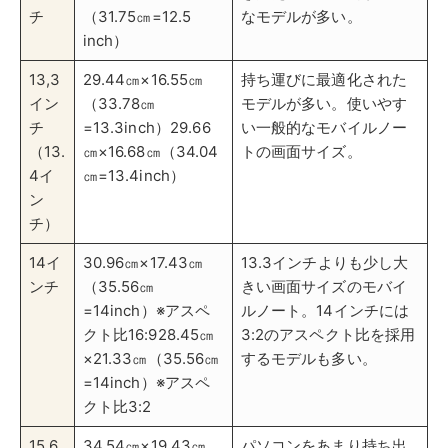
=14inch）※アスペ
ルノート。14インチには
クト比16:928.45㎝
3:2のアスペクト比を採用
×21.33㎝（35.56㎝
するモデルも多い。
=14inch）※アスペ
クト比3:2
15.6
34.54㎝×19.43㎝
パソコンをあまり持ち出
イン
（39.62㎝
さない用途向け。画面サ
チ
=15.6inch）
イズが大きく快適に使え
る据え置き型ノート。光
学ドライブが搭載されて
いるモデルも多い。
17.3
38.30㎝×21.54㎝
15.6インチよりもかなり
イン
（43.94㎝
大きい据え置き型ノー
チ
=17.3inch）※17.3イ
ト。3～4.5㎏のモデルが
（17
ンチ37.63㎝×21.17
多く持ち出しは辛い。
イン
㎝（43.18㎝
チ）
=17inch）※17イン