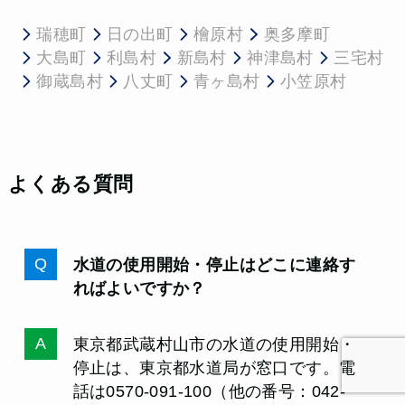
瑞穂町
日の出町
檜原村
奥多摩町
大島町
利島村
新島村
神津島村
三宅村
御蔵島村
八丈町
青ヶ島村
小笠原村
よくある質問
水道の使用開始・停止はどこに連絡す
ればよいですか？
東京都武蔵村山市の水道の使用開始・
停止は、東京都水道局が窓口です。電
話は0570-091-100（他の番号：042-