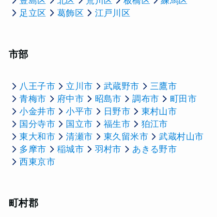
豊島区
北区
荒川区
板橋区
練馬区
足立区
葛飾区
江戸川区
市部
八王子市
立川市
武蔵野市
三鷹市
青梅市
府中市
昭島市
調布市
町田市
小金井市
小平市
日野市
東村山市
国分寺市
国立市
福生市
狛江市
東大和市
清瀬市
東久留米市
武蔵村山市
多摩市
稲城市
羽村市
あきる野市
西東京市
町村郡