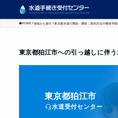
HOME
地域から探す
東京都水道の開始・開栓｜契約方法や開栓手順
東京都狛江市への引っ越しに伴う
東京都狛江市
水道受付センター