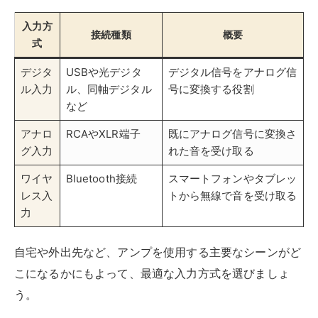
入力方
接続種類
概要
式
デジタ
USBや光デジタ
デジタル信号をアナログ信
ル入力
ル、同軸デジタル
号に変換する役割
など
アナロ
RCAやXLR端子
既にアナログ信号に変換さ
グ入力
れた音を受け取る
ワイヤ
Bluetooth接続
スマートフォンやタブレッ
レス入
トから無線で音を受け取る
力
自宅や外出先など、アンプを使用する主要なシーンがど
こになるかにもよって、最適な入力方式を選びましょ
う。