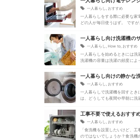
一人暮らし向け電子レン
一人暮らし
,
おすすめ
一人暮らしをする際に必要な家
どの人が毎日使うはず。 ですが、
一人暮らし向け洗濯機のサ
一人暮らし
,
How to
,
おすすめ
一人暮らしを始めるときには洗
洗濯機の容量は洗濯の頻度によって
一人暮らし向けの静かな洗
一人暮らし
,
おすすめ
一人暮らしで洗濯機を回すとき
は、どうしても夜間や早朝に洗濯
工事不要で使えるおすす
一人暮らし
,
おすすめ
「食洗機を設置したいけど、工
のではないでしょうか？食洗機の