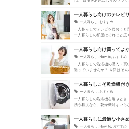
ね。 自宅をお気に入りのリラッ
一人暮らし向けのテレビ
一人暮らし
,
おすすめ
一人暮らしでテレビを買おうと
一人暮らしの部屋はそれほど広
一人暮らし向け買ってよ
一人暮らし
,
How to
,
おすすめ
一人暮らしで洗濯機の購入・買
迷っていませんか？ 今回はそんな
一人暮らしこそ乾燥機付
一人暮らし
,
おすすめ
一人暮らしの洗濯機を選ぶとき
洗う程度なら、乾燥機能はいらない
一人暮らしに最適な小さ
一人暮らし
,
How to
,
おすすめ