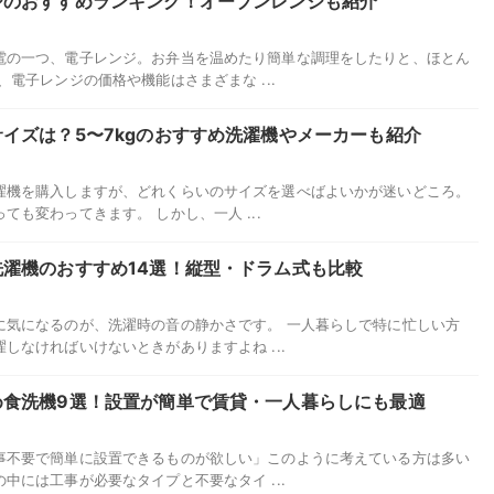
ジのおすすめランキング！オーブンレンジも紹介
電の一つ、電子レンジ。お弁当を温めたり簡単な調理をしたりと、ほとん
電子レンジの価格や機能はさまざまな ...
イズは？5〜7kgのおすすめ洗濯機やメーカーも紹介
濯機を購入しますが、どれくらいのサイズを選べばよいかが迷いどころ。
も変わってきます。 しかし、一人 ...
濯機のおすすめ14選！縦型・ドラム式も比較
に気になるのが、洗濯時の音の静かさです。 一人暮らしで特に忙しい方
しなければいけないときがありますよね ...
め食洗機9選！設置が簡単で賃貸・一人暮らしにも最適
事不要で簡単に設置できるものが欲しい」このように考えている方は多い
中には工事が必要なタイプと不要なタイ ...