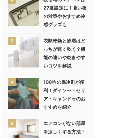
27度設定に！暑い夜
の対策やおすすめ冷
感グッズも
衣類乾燥と除湿はど
3
っちが速く乾く？機
能の違いや乾きやす
いコツを解説
100均の保冷剤が便
4
利！ダイソー・セリ
ア・キャンドゥのお
すすめを紹介
エアコンがない部屋
5
を涼しくする方法！