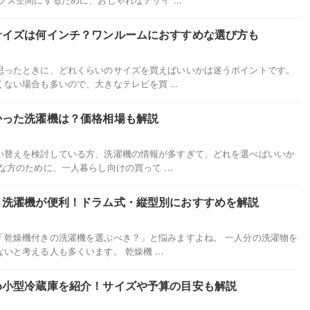
クス空間にするために、おしゃれなデザイ ...
サイズは何インチ？ワンルームにおすすめな選び方も
思ったときに、どれくらいのサイズを買えばいいかは迷うポイントです。
くない場合も多いので、大きなテレビを買 …
かった洗濯機は？価格相場も解説
い替えを検討している方、洗濯機の情報が多すぎて、どれを選べばいいか
方のために、一人暮らし向けの買って ...
き洗濯機が便利！ドラム式・縦型別におすすめを解説
「乾燥機付きの洗濯機を選ぶべき？」と悩みますよね。 一人分の洗濯物を
と考える人も多くいます。 乾燥機 ...
め小型冷蔵庫を紹介！サイズや予算の目安も解説