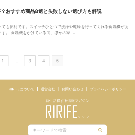
要？おすすめ商品8選と失敗しない選び方も解説
っても便利です。スイッチひとつで洗浄や乾燥を行ってくれる食洗機があ
。 食洗機をかけている間、ほかの家 ...
1
…
3
4
5
RIRIFEについて
運営会社
お問い合わせ
プライバシーポリシー
新生活得する情報マガジン