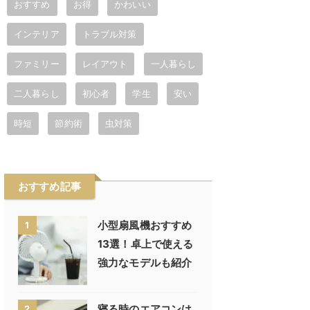
おすすめ
お得
かわいい
インテリア
トラブル対策
ファミリー
レイアウト
一人暮らし
二人暮らし
初心者
学生
安い
時短
節約術
虫対策
おすすめ記事
小型扇風機おすすめ
1
13選！卓上で使える
強力なモデルも紹介
寝る時のエアコンは
2