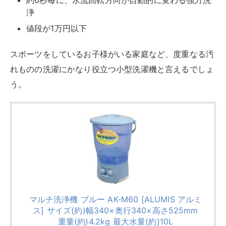
で、置き場所を取らず収納時には高さ93mmまで小さく
なる優れもの！
洗濯容量：0.8kg
脱水容量：0.8kg
【
コンパクト折りたたみ洗濯機 SY-135の特徴
】
折りたためるのでスーツケースに入れて旅行先や出
張先で洗濯できる
遠心力式で洗浄脱水をしっかりできる
吸盤が4個付いているため、洗濯中の転倒リスクを
軽減
折りたためて家のどこでも持ち運びできる上に、出張な
どにも持っていけるという便利さが優秀。さらに折りた