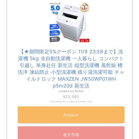
ハイセンス HW-T45Fの特徴
洗濯槽の高さをサイズダウン。ラクな姿勢で洗濯物
が取りだせる
大容量の糸くずフィルターで効率的に糸くずを収集
必要な工程だけを個別に設定可能。
水流シャワーにより、立体水流を起こしムラなく、
しっかり汚れを落とす
ハイセンス 全自動 洗濯機 4.5kg HW-T45F ひ
とり暮らし ホワイト/ホワイト
created by
Rinker