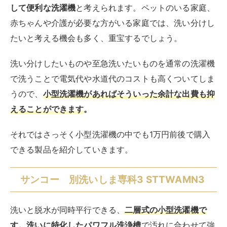
サンコー｜THANKO 小型二槽式洗濯機 別洗い
しま専科3 STTWAMN3 [洗濯3.6kg /上開き]
[洗濯機 小型 一人暮らし]
created by
Rinker
¥15,820
(2026/08/08 16:21:07時点 楽天市場調べ-
詳細)
Amazon
楽天市場