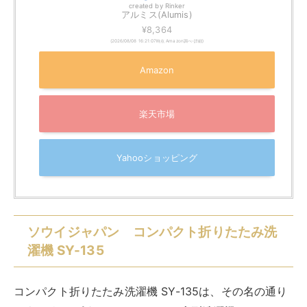
たむことで収納場所も取らないのが魅力的です。
【返品OK!条件付】ソウイジャパン コンパクト
折りたたみ洗濯機 SY-135 ホワイト
【KK9N0D18P】【80サイズ】
created by
Rinker
¥13,213
(2026/08/09 04:31:43時点 楽天市場調べ-
詳細)
Amazon
楽天市場