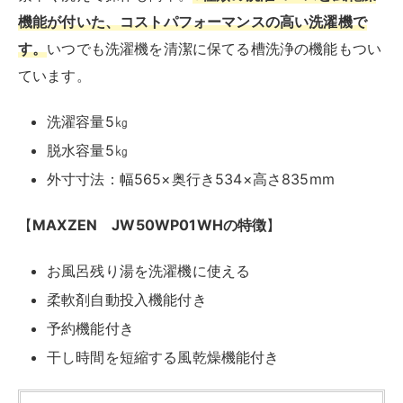
Yahooショッピング
ハイセンス HW-T45F
抜群の洗浄力と充実の便利機能でさらにシングルにピッ
タリ
、4.5kgという容量。一人暮らしでもちゃんと洗濯
はきちんとしたいというこだわり派にはコスパも考慮し
ておすすめです。
洗濯容量4.5㎏
脱水容量4.5㎏
外寸寸法：幅540mm×奥行540mm×高さ880mm