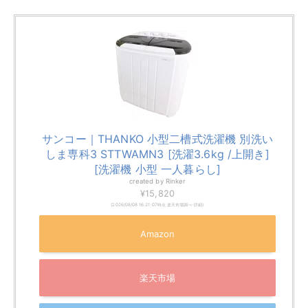
「洗濯」と「脱水」が出来る、コンパクトな二槽式洗濯
機
で、3日分（1人）の肌着・下着・靴下が十分に洗える
大きさになっています。
洗濯容量：3.6kg
脱水容量：2kg
【
ウォッシュマン TOM-05Wの特徴
】
脱水槽がステンレスなので清潔、お手入れもしやす
く便利
脱水槽がステンレスなので樹脂製のものと比べて回
転時の剛性と安定性が高い
シンプルで落ち着いたデザイン
本体の両サイドに取手が付いており、持ち運びがらくち
んでどこでも場所を選ばずに洗濯できます。