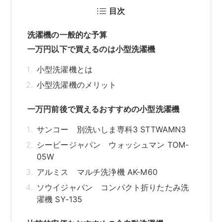
シービージャパン ウォッシュマン TOM-
05W
アルミス マルチ洗浄機 AK-M60
ソウイジャパン コンパクト折りたたみ洗
濯機 SY-135
比較的安価なおすすめの全自動洗濯機
MAXZEN JW50WP01WH
ハイセンス HW-T45F
ハイアール JW-C33B
アイリスオーヤマ IAW-T504
一万円以下なら小型洗濯機！全自動洗濯機な
ら予算約三万円から
関連記事はこちら