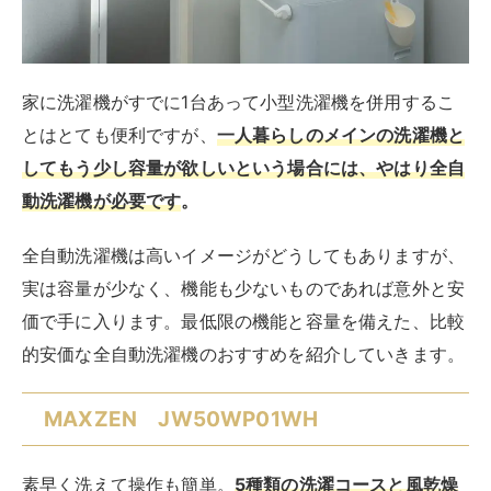
【★期間限定5%クーポン 11/9 23:59まで】洗
濯機 5kg 全自動洗濯機 一人暮らし コンパクト
引越し 単身赴任 新生活 縦型洗濯機 風乾燥 槽
洗浄 凍結防止 小型洗濯機 残り湯洗濯可能 チャ
イルドロック MAXZEN JW50WP01WH
p5m20d 新生活
created by
Rinker
¥25,980
(2026/08/09 00:04:29時点 楽天市場調べ-
詳細)
Amazon
楽天市場