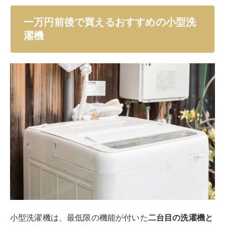
弱を選べるようになっています。
洗濯容量：3.6kg
脱水容量：2kg
【
別洗いしま専科3 STTWAMN3の特徴
】
脱水槽はステンレス製でカビにくい
操作パネルには、洗いタイマー・洗いコース・脱水
タイマーの3つが付いている
つまみを回して時間とコースを選ぶタイプで操作も
簡単
小型洗濯機の中ではパワフルな洗浄力があり、二台目の
小分け洗濯機としても一人暮らしのメイン洗濯機として
も使用できます。