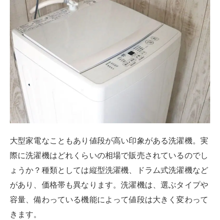
際に洗濯機はどれくらいの相場で販売されているのでし
ょうか？種類としては縦型洗濯機、ドラム式洗濯機など
があり、価格帯も異なります。洗濯機は、選ぶタイプや
容量、備わっている機能によって値段は大きく変わって
きます。
まず基本的に、
縦型よりドラム式の方が高く、2倍以上
になることもあります
。
容量に着目すると、
一人暮らし
向けの5㎏前後の縦型だと3万円前後が相場と言えま
す
。
家族が5人以上いて10㎏以上の容量が必要な場合、10万
円～30万円程度の予算が必要です。1日あたりの一人分
の洗濯物の量は約1.5kgとされており、1.5㎏x家族人数
が必要な容量の目安と言われているため、これを基準に