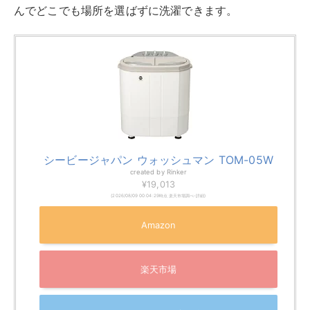
浄
値段が1万円以下
スポーツをしているお子様がいる家庭など、度重なる汚
れものの洗濯にかなり役立つ小型洗濯機と言えるでしょ
う。
マルチ洗浄機 ブルー AK-M60 [ALUMIS アルミ
ス] サイズ(約)幅340×奥行340×高さ525mm
重量(約)4.2kg 最大水量(約)10L
created by
Rinker