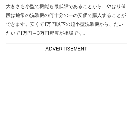
赤ちゃんや介護が必要な方がいる家庭では、洗い分けし
たいと考える機会も多く、重宝するでしょう。
洗い分けしたいものや至急洗いたいものを通常の洗濯機
で洗うことで電気代や水道代のコストも高くついてしま
うので、
小型洗濯機があればそういった余計な出費も抑
えることができます
。
それではさっそく小型洗濯機の中でも1万円前後で購入
できる製品を紹介していきます。
サンコー 別洗いしま専科3 STTWAMN3
洗いと脱水が同時平行できる、
二層式の小型洗濯機で
す。洗いに特化したパワフル洗浄槽
で汚れに合わせて強