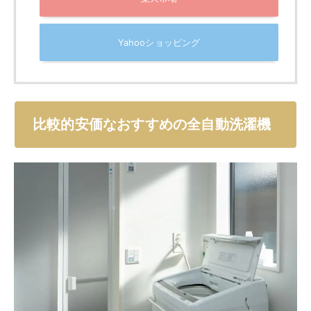
機能が付いた、コストパフォーマンスの高い洗濯機で
す。
いつでも洗濯機を清潔に保てる槽洗浄の機能もつい
ています。
洗濯容量5㎏
脱水容量5㎏
外寸寸法：幅565×奥行き534×高さ835mm
【
MAXZEN JW50WP01WHの特徴
】
お風呂残り湯を洗濯機に使える
柔軟剤自動投入機能付き
予約機能付き
干し時間を短縮する風乾燥機能付き