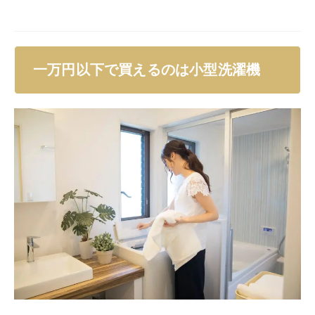
それでも一万円以下で洗濯機を購入したい場合におすす
めなのが、
「小型洗濯機」
です。小型洗濯機なら、一万
円前後で購入することが可能です。しかし「小型洗濯
機」と言う名前だけあって、サイズ感は小さく、たくさ
んの洗濯物を一度に洗うことは難しいと言えます。
それでは小型洗濯機がどういうもので、どんな使い方が
できるのか、どんなメリットがあるのか詳しく説明して
いきます。
小型洗濯機とは
まず小型洗濯機と通常の洗濯機の違いとして、その名の
通り大きさが非常に小型です。従来の洗濯機で8kgの場
合は、幅570mm×奥行き610mm×高さ1305mmくらい
の大きさにですが、これに対して小型洗濯機とは、例え