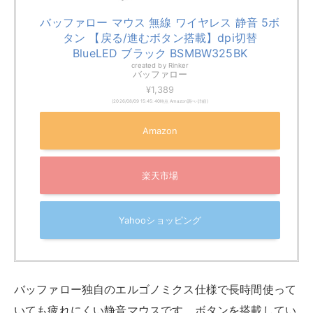
バッファロー マウス 無線 ワイヤレス 静音 5ボ
タン 【戻る/進むボタン搭載】dpi切替
BlueLED ブラック BSMBW325BK
created by
Rinker
バッファロー
¥1,389
(2026/08/09 15:45:40時点 Amazon調べ-
詳細)
Amazon
楽天市場
Yahooショッピング
バッファロー独自のエルゴノミクス仕様で長時間使って
いても疲れにくい静音マウスです。ボタンを搭載してい