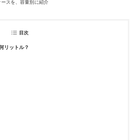
ケースを、容量別に紹介
目次
何リットル？