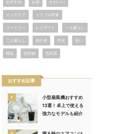
おすすめ
お得
かわいい
インテリア
トラブル対策
ファミリー
レイアウト
一人暮らし
二人暮らし
初心者
学生
安い
時短
節約術
虫対策
おすすめ記事
小型扇風機おすすめ
1
13選！卓上で使える
強力なモデルも紹介
寝る時のエアコンは
2