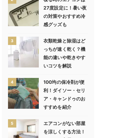
27度設定に！暑い夜
の対策やおすすめ冷
感グッズも
衣類乾燥と除湿はど
3
っちが速く乾く？機
能の違いや乾きやす
いコツを解説
100均の保冷剤が便
4
利！ダイソー・セリ
ア・キャンドゥのお
すすめを紹介
エアコンがない部屋
5
を涼しくする方法！