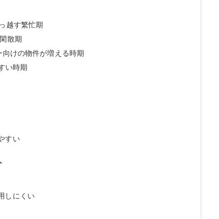
引っ越す繁忙期
た閑散期
ー向けの物件が増える時期
やすい時期
やすい
ト
用しにくい