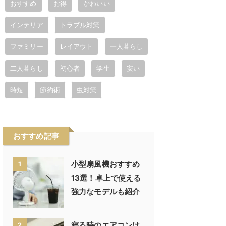
おすすめ
お得
かわいい
インテリア
トラブル対策
ファミリー
レイアウト
一人暮らし
二人暮らし
初心者
学生
安い
時短
節約術
虫対策
おすすめ記事
小型扇風機おすすめ
1
13選！卓上で使える
強力なモデルも紹介
寝る時のエアコンは
2