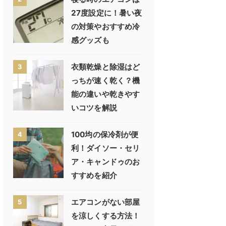
27度設定に！暑い夜
の対策やおすすめ冷
感グッズも
衣類乾燥と除湿はど
3
っちが速く乾く？機
能の違いや乾きやす
いコツを解説
100均の保冷剤が便
4
利！ダイソー・セリ
ア・キャンドゥのお
すすめを紹介
エアコンがない部屋
5
を涼しくする方法！