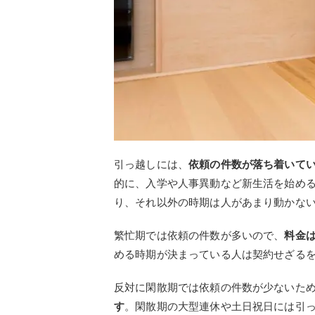
引っ越しには、
依頼の件数が落ち着いて
的に、入学や人事異動など新生活を始め
り、それ以外の時期は人があまり動かな
繁忙期では依頼の件数が多いので、
料金
める時期が決まっている人は契約せざる
反対に閑散期では依頼の件数が少ないた
す
。閑散期の大型連休や土日祝日には引