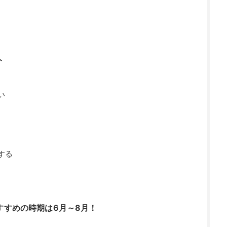
ト
い
する
すすめの時期は6月～8月！