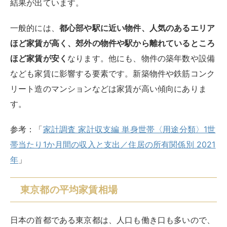
結果が出ています。
一般的には、
都心部や駅に近い物件、人気のあるエリア
ほど家賃が高く、郊外の物件や駅から離れているところ
ほど家賃が安く
なります。他にも、物件の築年数や設備
なども家賃に影響する要素です。新築物件や鉄筋コンク
リート造のマンションなどは家賃が高い傾向にありま
す。
参考：「
家計調査 家計収支編 単身世帯〈用途分類〉1世
帯当たり1か月間の収入と支出／住居の所有関係別 2021
年
」
東京都の平均家賃相場
日本の首都である東京都は、人口も働き口も多いので、