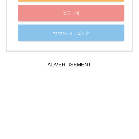
畳をフローリング化するアイテムはマットやタイルなど
さまざまな種類があります。
商品によって素材やカラーバリエーションが異なるの
で、自宅に合ったアイテムを探してみましょう。
また、設置のしやすさも要チェックです。重さや設置方
法を確認してみてください。
接着剤が必要な製品でも簡単に設置できますが、さらに
手間を省きたければはめこみ式などのタイプもおすすめ
です。
扱いやすく部屋にマッチするデザインの商品を探してみ
てください。
ここからは畳をフローリング化できるおすすめアイテム