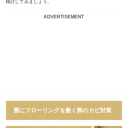
畳にフローリングを敷く際には、カビ対策をしておかな
いとカビが発生しやすくなります。
フローリング材が上にある状態だと、畳が湿気を逃がせ
ずカビができやすい環境になるからです。
カビが生えると畳を傷める上、人体にもさまざまな悪影
響を与えます。
ひどいカビになると掃除するのも大変です。
畳になるべくカビが生えないよう、できる対策はしてお