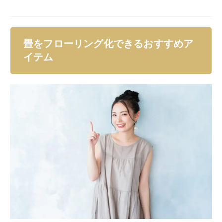
を紹介します。
ニトリ はめ込み式フロアタイル
はめ込み式フロアタイル 12枚 （アッシュオー
ク）1.5畳分・6畳分 ニトリ
created by
Rinker
¥7,880
(2026/08/05 15:13:27時点 楽天市場調べ-
詳細)
Amazon