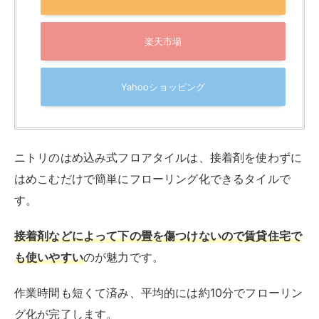
素材
ポリ塩化ビニル
ニトリ ウッドカーペット 江戸間3帖
ウッドカーペット 江戸間 3帖・4.5帖・6帖 (ク
ラウド エドマ) ニトリ 【玄関先迄納品】
created by
Rinker
¥19,990
(2026/08/05 08:19:55時点 楽天市場調べ-
詳細)
Amazon