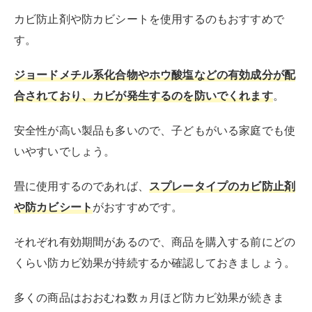
日本ミラコン産業 タタミ・押入れ用カビ止め
剤 250ml MRA-2
created by
Rinker
日本ミラコン産業
Amazon
楽天市場
Yahooショッピング