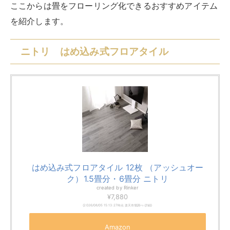
防水・抗菌仕様で手入れがしやすく、熱に強いので床暖
房やホットカーペットも使えます。
カラーバリエーションが豊富なので、部屋の雰囲気に合
ったタイルを見つけやすいでしょう。
フロアタイルで迷っているならまずおすすめしたい商品
です。
サイズ
122×18cm（12枚入り）
重量
約1.7kg（1枚あたり）
カラーバリエーション
・ホワイトオーク
・アッシュオーク
・ウォールナット
・ナチュラルオーク
・シャビーオーク