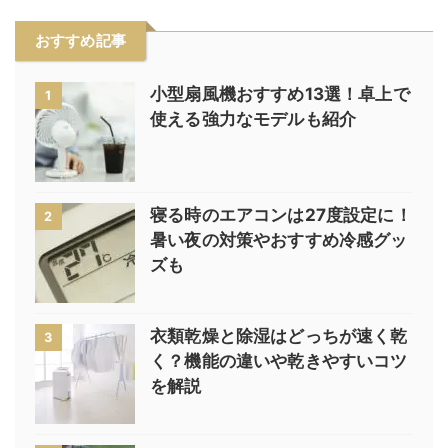
おすすめ記事
小型扇風機おすすめ13選！卓上で
1
使える強力なモデルも紹介
寝る時のエアコンは27度設定に！
2
暑い夜の対策やおすすめ冷感グッ
ズも
衣類乾燥と除湿はどっちが速く乾
3
く？機能の違いや乾きやすいコツ
を解説