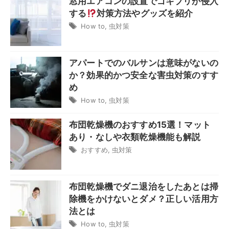
窓用エアコンの設置でゴキブリが侵入
する
対策方法やグッズを紹介
How to
,
虫対策
アパートでのバルサンは意味がないの
か？効果的かつ安全な害虫対策のすす
め
How to
,
虫対策
布団乾燥機のおすすめ15選！マット
あり・なしや衣類乾燥機能も解説
おすすめ
,
虫対策
布団乾燥機でダニ退治をしたあとは掃
除機をかけないとダメ？正しい活用方
法とは
How to
,
虫対策