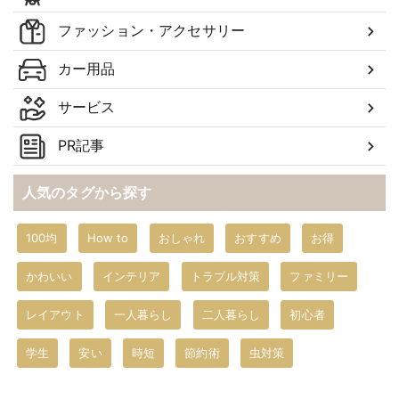
ファッション・アクセサリー
カー用品
サービス
PR記事
人気のタグから探す
100均
How to
おしゃれ
おすすめ
お得
かわいい
インテリア
トラブル対策
ファミリー
レイアウト
一人暮らし
二人暮らし
初心者
学生
安い
時短
節約術
虫対策