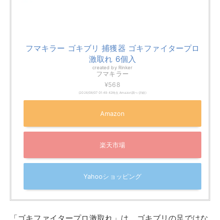
フマキラー ゴキブリ 捕獲器 ゴキファイタープロ
激取れ 6個入
created by
Rinker
フマキラー
¥568
(2026/08/07 01:49:42時点 Amazon調べ-
詳細)
Amazon
楽天市場
Yahooショッピング
「ゴキファイタープロ激取れ」は、ゴキブリの足ではな