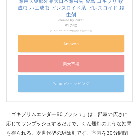
除用医薬部外品大日本除虫菊 金鳥 ゴキブリ 蚊
成虫 ハエ成虫 ピレスロイド系 ピレスロイド 殺
虫剤
created by
Rinker
¥1,760
(2026/08/07 05:19:43時点 楽天市場調べ-
詳細)
Amazon
楽天市場
Yahooショッピング
「ゴキブリムエンダー80プッシュ」は、部屋の広さに
応じてワンプッシュするだけで、くん煙剤のような効果
を得られる、次世代型の駆除剤です。室内を30分間閉