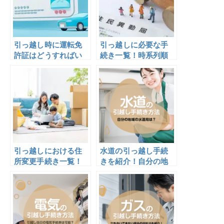
引っ越し時に運転免
引っ越しに必要な手
許証はどうすればい
続き一覧！時系列順
い？住所変更の方法
に役所等での手続き
や注意点も解説
を徹底解説
引っ越しにおける住
水道の引っ越し手続
所変更手続き一覧！
きを紹介！自分の地
手続きすべき時期も
域の水道局は？
詳しく解説