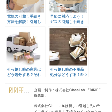
電気の引越し手続き
早めに対応しよう！
方法を解説！引越し
ガスの引越し手続き
当日の電気手続きは
方法を解説！立ち会
可能？
いできない場合の対
処法も紹介！
引っ越し時の家具は
引っ越し時の不用品
どう処分する？それ
処分はどうする？5つ
ぞれの方法のメリッ
の方法の費用とメリ
ト・デメリットも解
ット・デメリットを
企画・制作：株式会社ClassLab.「RIRIFE
説
解説
編集部」
株式会社ClassLab.は新しい引越し先のラ
イフラインお申込み手続きやインターネッ