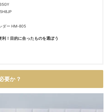
5GY
H8JP
ー HM-805
便利！目的に合ったものを選ぼう
必要か？