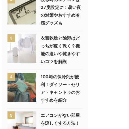
27度設定に！暑い夜
の対策やおすすめ冷
感グッズも
衣類乾燥と除湿はど
3
っちが速く乾く？機
能の違いや乾きやす
いコツを解説
100均の保冷剤が便
4
利！ダイソー・セリ
ア・キャンドゥのお
すすめを紹介
エアコンがない部屋
5
を涼しくする方法！