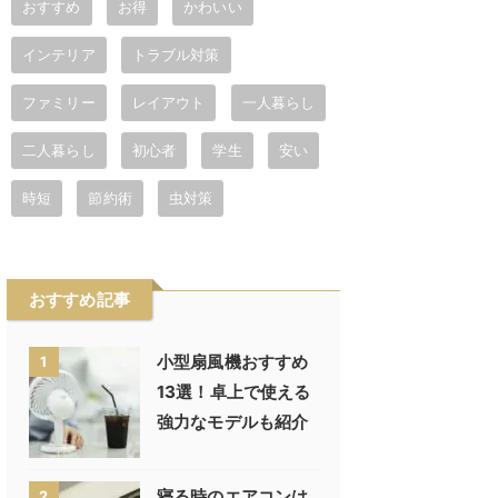
おすすめ
お得
かわいい
インテリア
トラブル対策
ファミリー
レイアウト
一人暮らし
二人暮らし
初心者
学生
安い
時短
節約術
虫対策
おすすめ記事
小型扇風機おすすめ
1
13選！卓上で使える
強力なモデルも紹介
寝る時のエアコンは
2