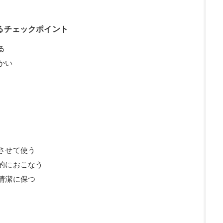
るチェックポイント
る
かい
させて使う
的におこなう
清潔に保つ