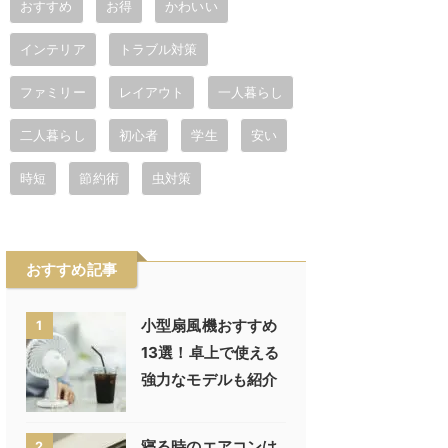
おすすめ
お得
かわいい
インテリア
トラブル対策
ファミリー
レイアウト
一人暮らし
二人暮らし
初心者
学生
安い
時短
節約術
虫対策
おすすめ記事
小型扇風機おすすめ
1
13選！卓上で使える
強力なモデルも紹介
寝る時のエアコンは
2