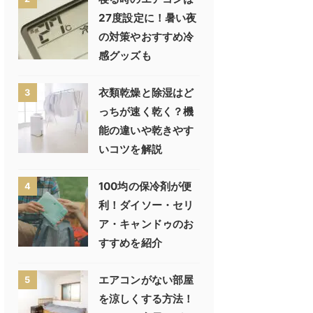
27度設定に！暑い夜
の対策やおすすめ冷
感グッズも
衣類乾燥と除湿はど
3
っちが速く乾く？機
能の違いや乾きやす
いコツを解説
100均の保冷剤が便
4
利！ダイソー・セリ
ア・キャンドゥのお
すすめを紹介
エアコンがない部屋
5
を涼しくする方法！