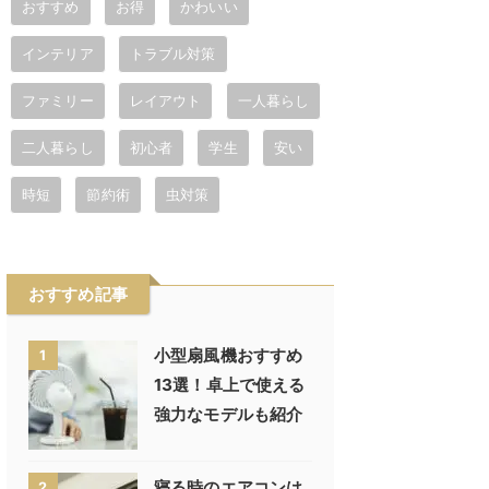
おすすめ
お得
かわいい
インテリア
トラブル対策
ファミリー
レイアウト
一人暮らし
二人暮らし
初心者
学生
安い
時短
節約術
虫対策
おすすめ記事
小型扇風機おすすめ
1
13選！卓上で使える
強力なモデルも紹介
寝る時のエアコンは
2