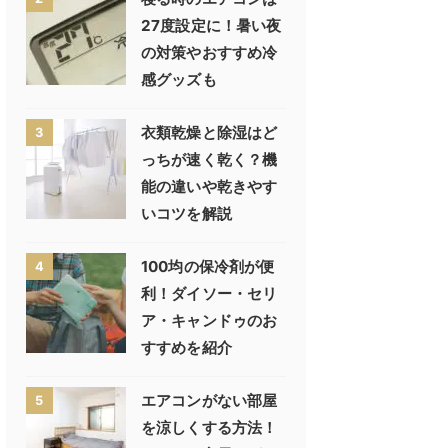
27度設定に！暑い夜
の対策やおすすめ冷
感グッズも
衣類乾燥と除湿はど
3
っちが速く乾く？機
能の違いや乾きやす
いコツを解説
100均の保冷剤が便
4
利！ダイソー・セリ
ア・キャンドゥのお
すすめを紹介
エアコンがない部屋
5
を涼しくする方法！