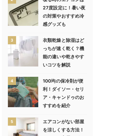
27度設定に！暑い夜
の対策やおすすめ冷
感グッズも
衣類乾燥と除湿はど
3
っちが速く乾く？機
能の違いや乾きやす
いコツを解説
100均の保冷剤が便
4
利！ダイソー・セリ
ア・キャンドゥのお
すすめを紹介
エアコンがない部屋
5
を涼しくする方法！