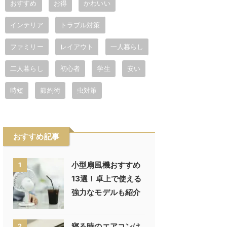
おすすめ
お得
かわいい
インテリア
トラブル対策
ファミリー
レイアウト
一人暮らし
二人暮らし
初心者
学生
安い
時短
節約術
虫対策
おすすめ記事
小型扇風機おすすめ
1
13選！卓上で使える
強力なモデルも紹介
寝る時のエアコンは
2