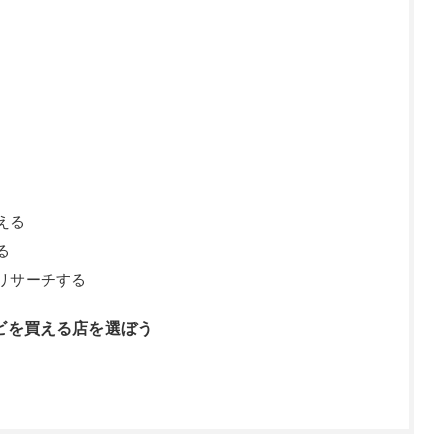
える
る
リサーチする
ビを買える店を選ぼう