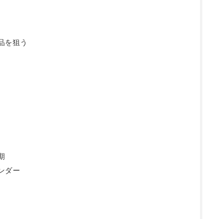
品を狙う
期
ンダー