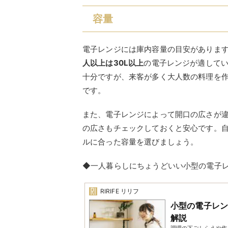
ルに合った容量を選びましょう。
◆一人暮らしにちょうどいい小型の電子
RIRIFE リリフ
小型の電子レ
解説
調理の下ごしらえや作
めなど、自炊をあまり
は、基本的な...
寸法
電子レンジの本体サイズは、メーカーや
450mm×奥行き350mm、25～30Lは
450mm
が一般的です。電子レンジを買
認しましょう。