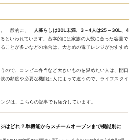
レンジは、こちらの記事でも紹介しています。
ンジはどれ？単機能からスチームオーブンまで機能別に
り置きのおかずの温めに活躍する電子レンジ。出来合いのお弁当や冷凍食品の温
されない方こそ、いちばん使う頻度が高い調理器具かもしれません。電子レンジ
モデルによって違います。目安としては、
20L未満は幅
幅500mm×奥行き400mm、30L以上は幅500mm×奥行き
う前に、どれくらいのサイズなら設置スペースにおけるか、確