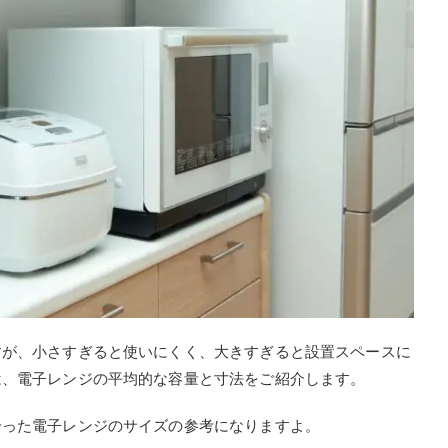
すが、小さすぎると使いにくく、大きすぎると設置スペースに
は、電子レンジの平均的な容量と寸法をご紹介します。
合った電子レンジのサイズの参考になりますよ。
す。一般的に、
一人暮らしは20L未満、3～4人は25～30L、4
いるといわれています。基本的には家族の人数に合った容量で
作ることが多いなどの場合は、大きめの電子レンジがおすすめ
違うので、コンビニ弁当など大きいものを温めたい人は、開口
自炊の頻度や必要な機能は人によって違うので、ライフスタイ