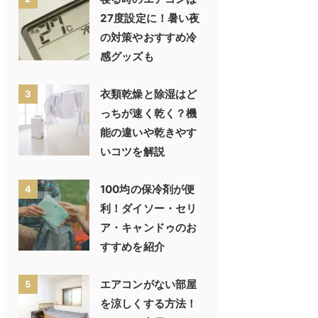
27度設定に！暑い夜
の対策やおすすめ冷
感グッズも
衣類乾燥と除湿はど
3
っちが速く乾く？機
能の違いや乾きやす
いコツを解説
100均の保冷剤が便
4
利！ダイソー・セリ
ア・キャンドゥのお
すすめを紹介
エアコンがない部屋
5
を涼しくする方法！