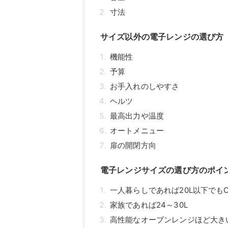
オートメニュー
扉の開閉方向
電子レンジサイズの選び方のポイ
一人暮らしであれば20L以下でもO
家族であれば24～30L
高性能なオーブンレンジほど大き
幅450㎜前後サイズ｜おすすめの
山善 電子レンジ YRM-HF171
Toffy 電子レンジ K-DR1
アイリスオーヤマ 17Lターン IMGY-
幅450～500㎜サイズ｜おすす
シャープ 単機能レンジ RE-TS174
パナソニック 電子レンジ NE-FL2