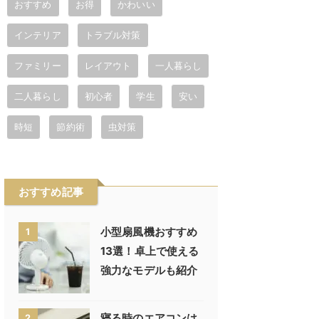
おすすめ
お得
かわいい
インテリア
トラブル対策
ファミリー
レイアウト
一人暮らし
二人暮らし
初心者
学生
安い
時短
節約術
虫対策
おすすめ記事
小型扇風機おすすめ
1
13選！卓上で使える
強力なモデルも紹介
寝る時のエアコンは
2